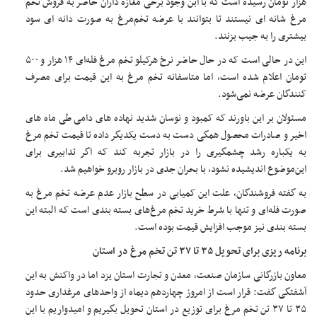
هزار تومان رسیده است که با ابن وجود برخی مغازه داران حاضر به فروش تخم
مرغ شانه ای نیستند تا بتوانند با عرضه تخم‌مرغ به صورت دانه ای سود
بیشتری را به جیب بزنند‌.
این در حالی است که در حال حاضر نرخ هرکیلو تخم مرغ فله‌ای ۱۴ هزار و ۵۰۰
تومان اعلام شده است، اما متاسفانه تخم مرغ به این قیمت برای مصرف
کنندگان عرضه نمی‌شود.
مسئولان بر این باورند که کمبود و نوسان شدید نهاده های دامی طی ماه های
اخیر و صادرات محصول همگی دست به دست یکدیگر داده تا قیمت تخم مرغ
به یکباره رشد چشمگیری را در بازار تجربه کند که اگر تدابیری برای
این‌موضوع اندیشیده نشود، با بحران جدی در بازار روبرو خواهیم شد.
به گفته فروشندگان، علت این کمیابی در سطح بازار عدم عرضه تخم مرغ به
صورت فله‌ای و تنها با شرط خرید تخم مرغ‌های بسته بندی است که البته این
بسته بندی نیز موجب افزایش قیمت بوده است.
برنامه ریزی برای تحویل ۳۵ تا ۳۷ تن تخم مرغ در استان
معاون بازرگانی سازمان صنعت، معدن و تجارت استان یزد اما در واکنش به این
آشفتگی گفت: قرار است از امروز چهاردهم دیماه از واحد‌های مرغداری حدود
۳۵ تا ۳۷ تن تخم مرغ برای توزیع در استان تحویل بگیریم و امیدواریم با این