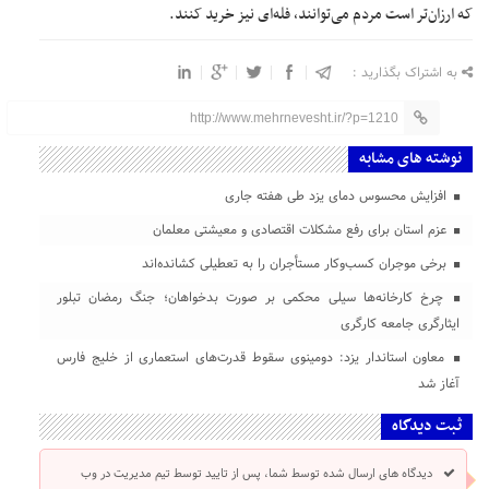
که ارزان‌تر است مردم می‌توانند، فله‌ای نیز خرید کنند.
به اشتراک بگذارید :
http://www.mehrnevesht.ir/?p=1210
نوشته های مشابه
افزایش محسوس دمای یزد طی هفته جاری
عزم استان برای رفع مشکلات اقتصادی و معیشتی معلمان
برخی موجران کسب‌وکار مستأجران را به تعطیلی کشانده‌اند
چرخ کارخانه‌ها سیلی محکمی بر صورت بدخواهان؛ جنگ رمضان تبلور
ایثارگری جامعه کارگری
معاون استاندار یزد: دومینوی سقوط قدرت‌های استعماری از خلیج فارس
آغاز شد
ثبت دیدگاه
دیدگاه های ارسال شده توسط شما، پس از تایید توسط تیم مدیریت در وب