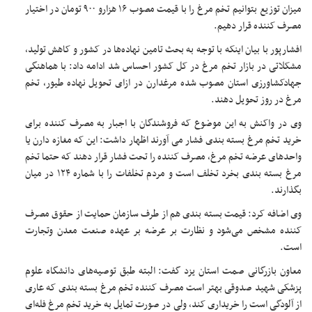
میزان توزیع بتوانیم تخم مرغ را با قیمت مصوب ۱۶ هزارو ۹۰۰ تومان در اختیار
مصرف کننده قرار دهیم.
افشارپور با بیان اینکه با توجه به بحث تامین نهاده‌ها در کشور و کاهش تولید،
مشکلاتی در بازار تخم مرغ در کل کشور احساس شد ادامه داد: با هماهنگی
جهادکشاورزی استان مصوب شده مرغدارن در ازای تحویل نهاده طیور، تخم
مرغ در روز تحویل دهند.
وی در واکنش به این موضوع که فروشندگان با اجبار به مصرف کننده برای
خرید تخم مرغ بسته بندی فشار می آورند اظهار داشت: این که مغازه دارن یا
واحد‌های عرضه تخم مرغ، مصرف کننده را تحت فشار قرار دهند که حتما تخم
مرغ بسته بندی بخرد تخلف است و مردم تخلفات را با شماره ۱۲۴ در میان
بگذارند.
وی اضافه کرد: قیمت بسته بندی هم از طرف سازمان حمایت از حقوق مصرف
کننده مشخص می‌شود و نظارت بر عرضه بر عهده صنعت معدن وتجارت
است.
معاون بازرگانی صمت استان یزد گفت: البته طبق توصیه‌های دانشگاه علوم
پزشکی شهید صدوقی بهتر است مصرف کننده تخم مرغ بسته بندی که عاری
از آلودگی است را خریداری کند، ولی در صورت تمایل به خرید تخم مرغ فله‌ای