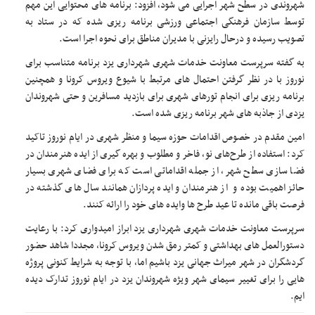
شهروندی در سطح شهر اجرایی می شود، افزود: برنامه های محتوایی این مهم
توسط سازمان فرهنگی اجتماعی ورزشی برنامه ریزی شده که در ستاد به
تصویب رسیده و درحال رایزنی با مدیران مناطق برای نحوه اجرا است.
به گفته سرپرست معاونت خدمات شهری شهرداری یزد برنامه متناسب برای
نوروز با در نظر گرفتن احتمال های مرتبط با شیوع ویروس کرونا و همچنین
برنامه ریزی برای انجام تورهای شهری برای بازدید مسافرین و حتی شهروندان
یزدی از جاذبه های شهر برنامه ریزی شده است.
امین مقدم در خصوص اقدامات حوزه سیما و منظر شهری در ایام نوروز تاکید
کرد: استفاده از طرح‌های نو، فاخر و مطلوب و بهره گیری از ایده هنرمندان در
فضا سازی سطح شهر، از جمله اقداماتی است که برای فضای شهری بسیار
حائز اهمیت بوده و از هنرمندان و ایده پردازان همانند سال های گذشته در
فرصت باقی مانده تا عید طرح ها وایده های خود را ارائه کنند.
سرپرست معاونت خدمات شهری شهرداری یزد ابراز امیدواری کرد: با رعایت
دستورالعمل های بهداشتی و کمتر رمق شدن ویروس کرونا، مجددا شاهد حضور
گردشگران در شهر میراث جهانی یزد باشیم اما، با توجه به شرایط کنونی پروژه
هایی را برای تغییر سیمای شهر ویژه شهروندان یزد در ایام نوروز تدارک دیده
ایم.