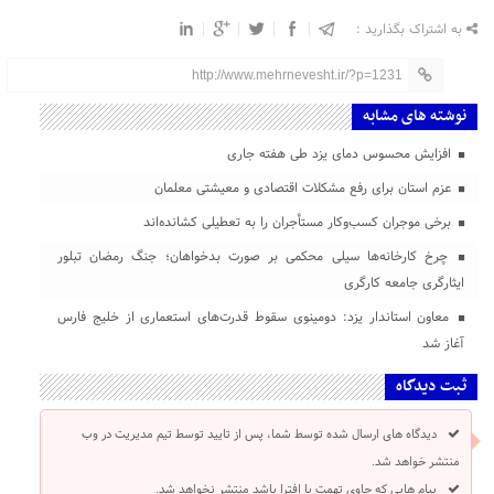
به اشتراک بگذارید :
http://www.mehrnevesht.ir/?p=1231
نوشته های مشابه
افزایش محسوس دمای یزد طی هفته جاری
عزم استان برای رفع مشکلات اقتصادی و معیشتی معلمان
برخی موجران کسب‌وکار مستأجران را به تعطیلی کشانده‌اند
چرخ کارخانه‌ها سیلی محکمی بر صورت بدخواهان؛ جنگ رمضان تبلور
ایثارگری جامعه کارگری
معاون استاندار یزد: دومینوی سقوط قدرت‌های استعماری از خلیج فارس
آغاز شد
ثبت دیدگاه
دیدگاه های ارسال شده توسط شما، پس از تایید توسط تیم مدیریت در وب
منتشر خواهد شد.
پیام هایی که حاوی تهمت یا افترا باشد منتشر نخواهد شد.