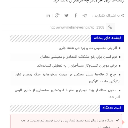
زمینه ها برای اجرای هر چه سریعتر آن تاکید کرد.
به اشتراک بگذارید :
http://www.mehrnevesht.ir/?p=1308
نوشته های مشابه
افزایش محسوس دمای یزد طی هفته جاری
عزم استان برای رفع مشکلات اقتصادی و معیشتی معلمان
برخی موجران کسب‌وکار مستأجران را به تعطیلی کشانده‌اند
چرخ کارخانه‌ها سیلی محکمی بر صورت بدخواهان؛ جنگ رمضان تبلور
ایثارگری جامعه کارگری
معاون استاندار یزد: دومینوی سقوط قدرت‌های استعماری از خلیج فارس
آغاز شد
ثبت دیدگاه
دیدگاه های ارسال شده توسط شما، پس از تایید توسط تیم مدیریت در وب
منتشر خواهد شد.