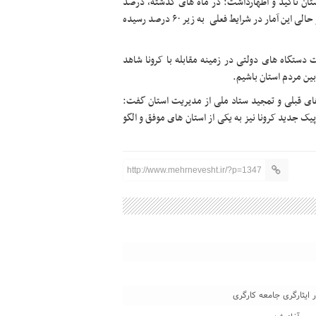
تان تاکید و اظهارداشت: در ماه های گذشته، درصد
رعایت شیوه نامه های بهداشتی استان یزد به بالای ۸۰ رسیده بود در حالی این آمار در شرایط فعلی به زیر ۶۰ درصد رسیده
 دستگاه های دولتی در زمینه مقابله با کرونا شاهد
ین مردم استان باشیم.
 های قبلی و تمجید ستاد ملی از مدیریت استان گفت:
یک جدید کرونا نیز به یکی از استان های موفق و الگو
http://www.mehrnevesht.ir/?p=1347
ایثارگری جامعه کارگری