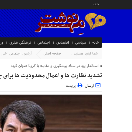
خانه
خانه
سیاسی
اقتصادی
اجتماعی
فرهنگی هنری
ور
شما اینجا هستید :
صفحه اصلی
آرشیو :
اجتماعی
,
اخبار 
استاندار یزد در ستاد پیشگیری و مقابله با کرونا عنوان کرد:
تشدید نظارت ها و اعمال محدودیت ها برای جل
ارسال
پرینت