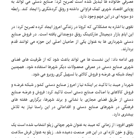
مصرفی خانواده ها تبدیل شده است تصریح کرد: صنایع دستی می تواند به
پویایی اقتصاد شهری کمک فراوانی داشته و رونق گردشگری را ایجاد کند. رابطه
دو سویه ای در این مهم وجود دارد.
نقوی با اشاره به مشکلاتی که کرونا در زندگی امروز ایجاد کرده تصریح کرد: در
این ایام بازار دیجیتال مارکتینگ رونق دوچندانی یافته است. در فروش صنایع
دستی شهرداری ها به عنوان یکی از حامیان اصلی این حوزه می توانند قدم
بردارند.
وی ادامه داد: این نشست ها می تواند باعث شود که از ظرفیت های فضای
شهری صنایع دستی در معرفی محصولات دیگر شهرها استفاده شود. همچنین
ایجاد شبکه ی عرضه و فروش کالای با تسهیل گری روبرو می شود.
شهردار میبد با تاکید بر اینکه نیاز امروز صنایع دستی کشور شبکه عرضه و
فروش کالاهای با اصالت صنایع دستی است تاکید کرد: فروش و عرضه صنایع
دستی از طریق فضای مجازی با نشانی و برند شهرها، برگزاری هفته های
فرهنگی در شهرهای صنایع دستی و اقداماتی در این راستا نیاز به تلاش
بیشتری دارد.
نقوی افزود: از زمانی که میبد به عنوان شهر جهانی زیلو انتخاب شده است یک
رونق و خون تازه ای در این هنر صنعت دمیده شد. زیلو به عنوان فرش سلامت