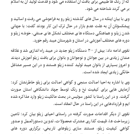
که از رنگ ها طبیعی برای بافت آن استفاده می شود و قدمت تولید آن به اسلام
بر می گردد شناخته می شود.
وی با بیان اینکه در سال های گذشته زیلو رو به فراموشی می رفت و اساتید و
پیشکسوتان آن به علت عدم بازار در حال ترک این کار بودند گفت: با جهانی
شدن زیلو و هماهنگی دستگاه های مختلف تشکل های صنفی، خوشه زیلو و
دوره های مختلف آموزشی در استان و شهرستان میبد رقم خورد.
نقوی ادامه داد: بیش از ۳۰۰ دستگاه زیلو جدید در میبد راه اندازی شد و علاقه
مندان زیادی در بین جوانان و نوجوانان و بانوان برای بافت زیلو آموزش دیدند
و امروز بسیاری از بانوان میبد تولید کننده زیلو هستند و در این مسیر مشاغل
خانگی زیادی ایجاد شده است.
وی با اشاره به احیا اصالت سنجی و گواهی اصالت برای زیلو خاطرنشان کرد:
آزمایش هایی برای کیفیت نخ و رنگ توسط جهاد دانشگاهی استان صورت
گرفت. و در این راستا با کشور سوئیس در بحث مالکیت زیلو وارد مذاکره شده
ایم و قراردادهایی در این راستا در حال انعقاد است.
نقوی از دیگر اقدامات صورت گرفته در راستای احیای زیلو بیان کرد: تامین
زیرساخت ها، قیمت گذاری مشترک محصولات، تدوین دستورالعمل و صدور
گواهی کیفیت زیلو، مستند سازی زیلوهای تاریخی، برگزاری دوره های