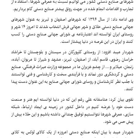
شهرهای صنایع دستی کشور می توانیم نسبت به معرفی شهرها، استفاده از
تجارب و اقدامات انجام شده در جهت رونق بیشتر صنایع دستی گام برداریم.
وی ادامه داد: از سال ۱۳۹۴ که شهرهای اصفهان و تبریز به عنوان شهرهای
جهانی صنایع دستی خلاق و شهر جهانی فرش انتخاب شدند تا امروز ۱۴ شهر و
روستای ایران توانسته اند اعتبارنامه ی شورای جهانی صنایع دستی را کسب
کنند و ایران در این عرصه در دنیا پیشتاز است.
شهردار میبد افزود: از روستای گلپورگان در سیستان و بلوچستان تا خراشاد
خراسان رضوی، قاسم آباد، از اصفهان، تبریز، مشهد و شیراز تا مریوان، آباده،
زنجان، میلایر و… از چشم عزیزان ما در مجموعه وزارت میراث فرهنگی، صنایع
دستی و گردشگری دور نماند و با فرآیندی سخت و کارشناسی و فنی توانستند
با جلب نظر کارشناسان و روسای شورای جهانی صنایع به این عنوان دست پیدا
کنند.
نقوی بیان کرد: متاسفانه علی رغم این که در دنیا توانسته ایم هنر و صنعت
دست خود را عرضه کنیم در داخل کشور در زمینه ی ایجاد ارتباط، شبکه
سازی، معرفی شهرها نتوانستیم توفیق چندانی داشته باشیم و این خلاء بیش از
پیش حس می شود.
شهردار میبد با بیان اینکه صنایع دستی امروزه از یک کالای لوکس به کلای