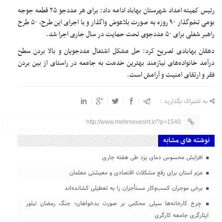
رئیس کمیته امداد شهرستان بهاباد ادامه داد: برای هر مددجو ۲۵ قطعه جوجه
بومی تخم‌گذار ۹۰ روزه به صورت بلاعوض واگذار و با اجرای این طرح، ۵۰ طرح
راهبر شغلی برای ۵۰ مددجوی تحت حمایت در سال جاری اجرا شد.
دهقان بهابادی تصریح کرد: حل مشکل اشتغال مددجویان و بالا بردن سطح
درآمد خانواده‌های نیازمند بهترین خدمت به جامعه در راستای از بین بردن
فقر و ارتقای امنیت و آرامش است.
به اشتراک بگذارید :
http://www.mehrnevesht.ir/?p=1540
نوشته های مشابه
افزایش محسوس دمای یزد طی هفته جاری
عزم استان برای رفع مشکلات اقتصادی و معیشتی معلمان
برخی موجران کسب‌وکار مستأجران را به تعطیلی کشانده‌اند
چرخ کارخانه‌ها سیلی محکمی بر صورت بدخواهان؛ جنگ رمضان تبلور
ایثارگری جامعه کارگری