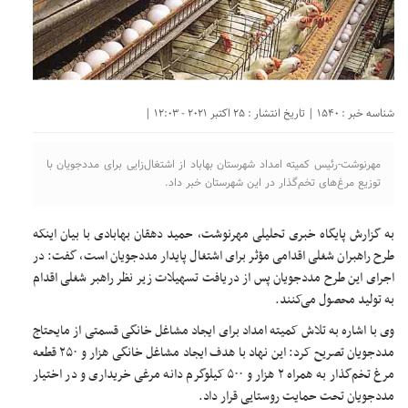
شناسه خبر : 1540 | تاریخ انتشار : 25 اکتبر 2021 - 12:03 |
مهرنوشت-رئیس کمیته امداد شهرستان بهاباد از اشتغال‌زایی برای مددجویان با
توزیع مرغ‌های تخم‌گذار در این شهرستان خبر داد.
به گزارش پایگاه خبری تحلیلی مهرنوشت، حمید دهقان بهابادی با بیان اینکه
طرح راهبران شغلی اقدامی مؤثر برای اشتغال پایدار مددجویان است، گفت: در
اجرای این طرح مددجویان پس از دریافت تسهیلات زیر نظر راهبر شغلی اقدام
به تولید محصول می‌کنند.
وی با اشاره به تلاش کمیته امداد برای ایجاد مشاغل خانگی قسمتی از مایحتاج
مددجویان تصریح کرد: این نهاد با هدف ایجاد مشاغل خانگی هزار و ۲۵۰ قطعه
مرغ تخم‌گذار به همراه ۲ هزار و ۵۰۰ کیلوگرم دانه مرغی خریداری و در اختیار
مددجویان تحت حمایت روستایی قرار داد.