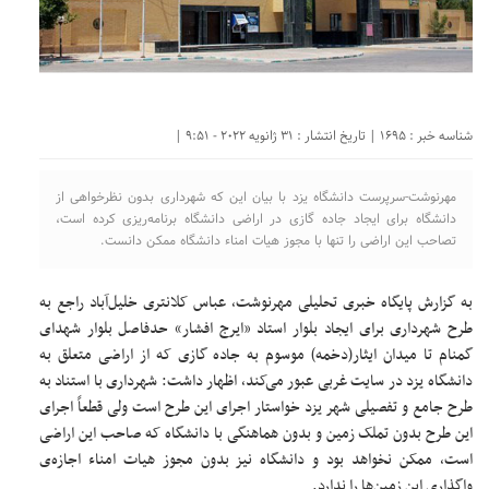
شناسه خبر : 1695 | تاریخ انتشار : 31 ژانویه 2022 - 9:51 |
مهرنوشت-سرپرست دانشگاه یزد با بیان این که شهرداری بدون نظرخواهی از
دانشگاه برای ایجاد جاده گازی در اراضی دانشگاه برنامه‌ریزی کرده است،
تصاحب این اراضی را تنها با مجوز هیات امناء دانشگاه ممکن دانست.
به گزارش پایگاه خبری تحلیلی مهرنوشت، عباس کلانتری خلیل‌آباد راجع به
طرح شهرداری برای ایجاد بلوار استاد «ایرج افشار» حدفاصل بلوار شهدای
گمنام تا میدان ایثار(دخمه) موسوم به جاده گازی که از اراضی متعلق به
دانشگاه یزد در سایت غربی عبور می‌کند، اظهار داشت: شهرداری با استناد به
طرح جامع و تفصیلی شهر یزد خواستار اجرای این طرح است ولی قطعاً اجرای
این طرح‌ بدون تملک زمین و بدون هماهنگی با دانشگاه که صاحب این اراضی
است، ممکن نخواهد بود و دانشگاه نیز بدون مجوز هیات امناء اجازه‌ی
واگذاری این زمین‌ها را ندارد.