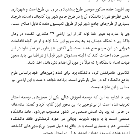
وی افزود: جاده مذکور سومین طرح پیشنهادی برای این طرح است و شهرداری
بدون نظرخواهی از دانشگاه آن را در طرح جامع شهر یزد گنجانده است، هرچند
بسیاری از طرح‌های جامع شهر نیز از طریق کمیسیون ماده ۵ قابل اصلاح است.
وی با اشاره به عبور خط لوله گاز از این اراضی ۲۴ هکتاری، گفت: در زمان
واگذاری دانشگاه موظف به رعایت حریم این خط لوله و از هر گونه اقدامات
عمرانی در این حریم منع شده است ولی اکنون شهرداری در نظر دارد در این
مسیر جاده احداث کند که البته مسئولان شهر قبل از هر اقدامی باید مجوز
هیات امناء دانشگاه را که قبلاً در مورد آن اقدام نکرده‌اند، اخذ کنند.
کلانتری خاطرنشان کرد: دانشگاه یزد برای تمام زمین‌های خود براساس طرح
جامع دانشگاه که در حال بازنگری است، برنامه خواهد داشت و این اراضی نیز
جدای از این مقوله نیست.
وی با اشاره به این که توسعه آموزش عالی یکی از محورهای توسعه استان
تعریف شده است، از بی‌توجهی به این محور ابراز گلایه کرد و گفت: متاسفانه
در حالی که یزد یک استان صنعتی در کشور محسوب می‌شود، فاقد دانشگاه
صنعتی است یا با وجود شهرت جهانی در حوزه گردشگری فاقد دانشکده
تخصصی هنر و معماری است و در واقع به دلیل همین بی‌توجهی‌های گذشته،
امروز شاهد توسعه نامتوازن آموزش عالی در استان هستیم.