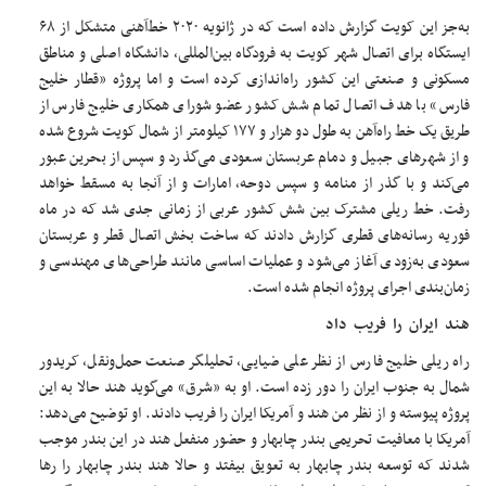
به‌جز این کویت گزارش داده است که در ژانویه ۲۰۲۰ خط‌آهنی متشکل از ۶۸
ایستگاه برای اتصال شهر کویت به فرودگاه بین‌المللی، دانشگاه اصلی و مناطق
مسکونی و صنعتی این کشور راه‌اندازی کرده است و اما پروژه «قطار خلیج
فارس» با هدف اتصال تمام شش کشور عضو شورای همکاری خلیج فارس از
طریق یک خط راه‌آهن به طول دو هزار و ۱۷۷ کیلومتر از شمال کویت شروع شده
و از شهرهای جبیل و دمام عربستان سعودی می‌گذرد و سپس از بحرین عبور
می‌کند و با گذر از منامه و سپس دوحه، امارات و از آنجا به مسقط خواهد
رفت. خط ریلی مشترک بین شش کشور عربی از زمانی جدی شد که در ماه
فوریه رسانه‌های قطری گزارش دادند که ساخت بخش اتصال قطر و عربستان
سعودی به‌زودی آغاز می‌شود و عملیات اساسی مانند طراحی‌های مهندسی و
زمان‌بندی اجرای پروژه انجام شده است.
هند ایران را فریب داد
راه ریلی خلیج فارس از نظر علی ضیایی، تحلیلگر صنعت حمل‌ونقل، کریدور
شمال به جنوب ایران را دور زده است. او به «شرق» می‌گوید هند حالا به این
پروژه پیوسته و از نظر من هند و آمریکا ایران را فریب دادند. او توضیح می‌دهد:
آمریکا با معافیت تحریمی بندر چابهار و حضور منفعل هند در این بندر موجب
شدند که توسعه بندر چابهار به تعویق بیفتد و حالا هند بندر چابهار را رها