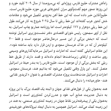
راه‌آهن مشترک خلیج فارس، پروژه‌ای که بی‌سروصدا از سال ۲۰۰۹ کلید خورد و
این روزها محور مهم گفت‌وگوی سران کشورهای عربی حوزه خلیج فارس است.
خلیج‌آنلاین خبر داده است که این خط آهن به‌زودی تکمیل می‌شود و مقامات
شش کشور عرب گفته‌اند این خط ریلی تا سال ۲۰۲۵ شروع به کار می‌کند.طول
این خط ریلی دو‌هزار و ۱۷۷ کیلومتر است اما روزنامه معاریو چاپ اسرائیل، به
نقل از آوی سمحون، رئیس شورای اقتصادی دفتر نخست‌وزیری اسرائیل نوشته
است که «بخش بزرگی از این مسیر در‌حال‌حاضر موجود است و فقط ۳۰۰
کیلومتر آن که در خاک عربستان سعودی و اردن قرار دارد باید ساخته شود».
این مقام اسرائیلی گفته است که امارات و اسرائیل سرمایه‌گذاری‌های وسیعی
روی ساخت و ارتقای زیرساخت‌ها انجام داده‌اند و قصد دارند از طریق خط
ریلی که بخش بزرگی از آن موجود است، خلیج‌ فارس را به بندر حیفا در اسرائیل
متصل کنند. این پازل وقتی تکمیل می‌شود که بدانیم هند، عربستان سعودی،
امارات و اسرائیل مدت‌هاست پروژه مشترک اقتصادی با عنوان «کریدور غذایی
هند- خاورمیانه» را دنبال می‌کنند.
هند به‌عنوان یکی از غول‌های غذای جهان و البته یک اقتصاد بزرگ با این پروژه
به دنبال مدیریت منابع آب خود و مدرن‌کردن کشاورزی است و اسرائیل
به‌عنوان یکی از پیشرفته‌ترین نقاط جهان در زمینه کشاورزی صنعتی، به هند در
این زمینه کمک می‌کند. اسرائیل همچنین به دنبال ایجاد نیروگاه‌های خورشیدی