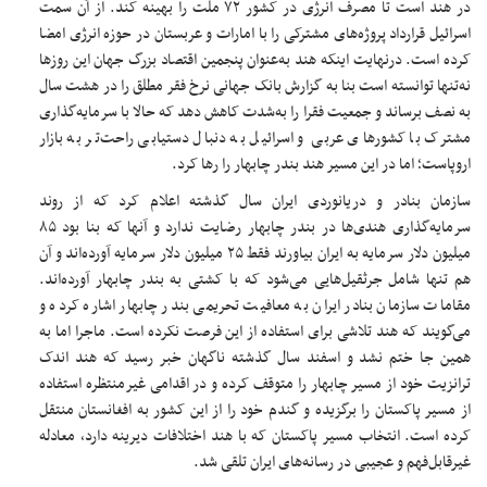
در هند است تا مصرف انرژی در کشور ۷۲ ملت را بهینه کند. از آن سمت
اسرائیل قرارداد پروژه‌های مشترکی را با امارات و عربستان در حوزه انرژی امضا
کرده است. درنهایت اینکه هند به‌عنوان پنجمین اقتصاد بزرگ جهان این روزها
نه‌تنها توانسته است بنا به گزارش بانک جهانی نرخ فقر مطلق را در هشت سال
به نصف برساند و جمعیت فقرا را به‌شدت کاهش دهد که حالا با سرمایه‌گذاری
مشترک با کشورهای عربی و اسرائیل به دنبال دستیابی راحت‌تر به بازار
اروپاست؛ اما در این مسیر هند بندر چابهار را رها کرد.
سازمان بنادر و دریانوردی ایران سال گذشته اعلام کرد که از روند
سرمایه‌گذاری هندی‌ها در بندر چابهار رضایت ندارد و آنها که بنا بود ۸۵
میلیون دلار سرمایه به ایران بیاورند فقط ۲۵ میلیون دلار سرمایه آورده‌اند و آن
هم تنها شامل جرثقیل‌هایی می‌شود که با کشتی به بندر چابهار آورده‌اند.
مقامات سازمان بنادر ایران به معافیت تحریمی بندر چابهار اشاره کرده و
می‌گویند که هند تلاشی برای استفاده از این فرصت نکرده است. ماجرا اما به
همین جا ختم نشد و اسفند سال گذشته ناگهان خبر رسید که هند اندک
ترانزیت خود از مسیر چابهار را متوقف کرده و در اقدامی غیرمنتظره استفاده
از مسیر پاکستان را برگزیده و گندم خود را از این کشور به افغانستان منتقل
کرده است. انتخاب مسیر پاکستان که با هند اختلافات دیرینه دارد، معادله
غیرقابل‌فهم و عجیبی در رسانه‌های ایران تلقی شد.