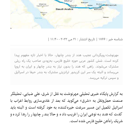
شناسه خبر : 1766 | تاریخ انتشار : 21 می 2022 - 11:40 |
مهرنوشت-رویگردانی عجیب هند از بندر چابهار، حالا با اخبار تازه مفهوم پیدا
کرده است. شش کشور عربی حوزه خلیج فارس، به‌زودی صاحب یک راه ریلی
مشترک می‌شوند. راهی که هند را بدون نیاز به بندر چابهار و ایران به اروپا
می‌رساند و البته یک سر این کریدور ترانزیتی مشترک به بندر حیفا در اسرائیل
و سپس ترکیه می‌رسد.
به گزارش پایگاه خبری تحلیلی مهرنوشت به نقل از شرق، علی ضیایی، تحلیلگر
صنعت حمل‌ونقل به «شرق» می‌گوید که بعد از عادی‌سازی روابط اعراب با
اسرائیل تکمیل این مسیر سرعت خیره‌کننده به خود گرفته است و البته باید
گفت که هند به نوعی ایران را فریب داده و حالا بندر چابهار را رها کرده و
شریک راه‌آهن خلیج فارس شده است.