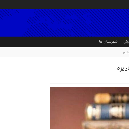
زش
شهرستان ها
ادی