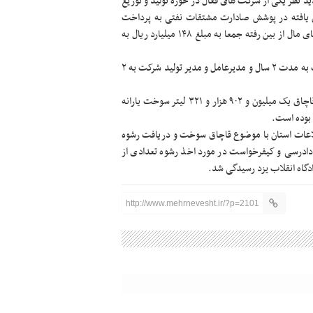
لاب اسلامی شهرستان یزد در شعبه ۱۲ دادگاه تجدید نظر یکی از شرکت های فعال در حوزه تولید و توزیع
ان یافته در پوشش صادارت مشتقات نفتی به پرداخت
جزای نقدی معادل چهار برابر ارزش کالا به علاوه یک چهارم آن و بهای مال از بین رفته جمعا به مبلغ ۱۴۸ میلیارد ریال به
وی اظهار کرد: همچنین شرکت مذکور به ممنوعیت از هرگونه فعالیت به مدت ۲ سال و مدیرعامل و مدیر تولید شرکت به ۲
رئیس کل دادگستری استان یزد تصریح کرد: شرکت مذکور متهم به قاچاق یک میلیون و ۹۰۲ هزار و ۳۲۱ لیتر سوخت یارانه
 اطلاعات استان با موضوع قاچاق سوخت و دریافت رشوه
دادرسی و کیفرخواست در مورد اخذ رشوه تعدادی از
http://www.mehrnevesht.ir/?p=2101