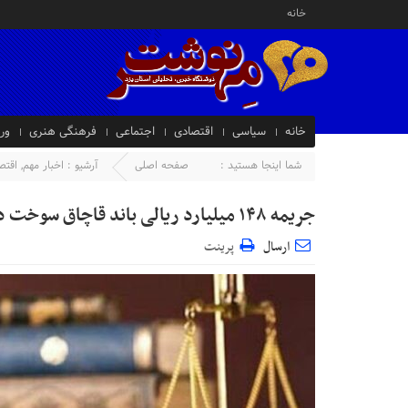
خانه
خانه
سیاسی
اقتصادی
اجتماعی
فرهنگی هنری
ور
شما اینجا هستید :
صفحه اصلی
آرشیو :
اخبار مهم
,
اقتص
جریمه ۱۴۸ میلیارد ریالی باند قاچاق سوخت در یزد
ارسال
پرینت