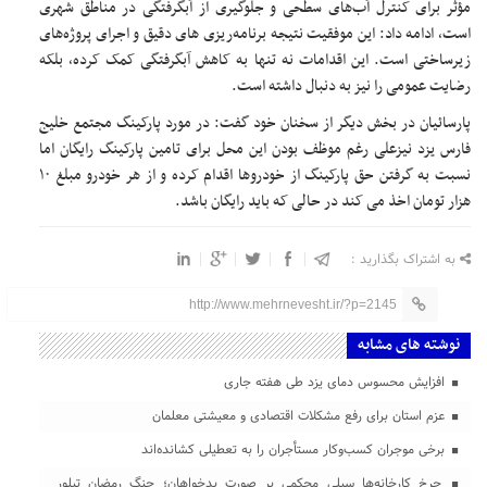
مؤثر برای کنترل آب‌های سطحی و جلوگیری از آبگرفتگی در مناطق شهری
است، ادامه داد: این موفقیت نتیجه برنامه‌ریزی‌ های دقیق و اجرای پروژه‌های
زیرساختی است. این اقدامات نه تنها به کاهش آبگرفتگی کمک کرده، بلکه
رضایت عمومی را نیز به دنبال داشته است.
پارسائیان در بخش دیگر از سخنان خود گفت: در مورد پارکینگ مجتمع خلیج
فارس یزد نیزعلی رغم موظف بودن این محل برای تامین پارکینگ رایگان اما
نسبت به گرفتن حق پارکینگ از خودروها اقدام کرده و از هر خودرو مبلغ ۱۰
هزار تومان اخذ می کند در حالی که باید رایگان باشد.
به اشتراک بگذارید :
http://www.mehrnevesht.ir/?p=2145
نوشته های مشابه
افزایش محسوس دمای یزد طی هفته جاری
عزم استان برای رفع مشکلات اقتصادی و معیشتی معلمان
برخی موجران کسب‌وکار مستأجران را به تعطیلی کشانده‌اند
چرخ کارخانه‌ها سیلی محکمی بر صورت بدخواهان؛ جنگ رمضان تبلور