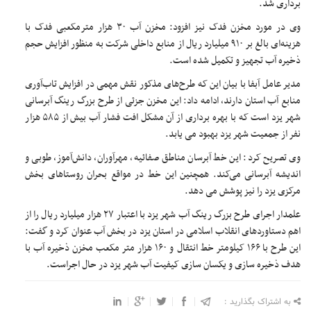
برداری شد.
وی در مورد مخزن فدک نیز افزود: مخزن آب ۳۰ هزار مترمکعبی فدک با
هزینه‌ای بالغ بر ۹۱۰ میلیارد ریال از منابع داخلی شرکت به منظور افزایش حجم
ذخیره آب تجهیز و تکمیل شده است.
مدیر عامل آبفا با بیان این که طرح‌های مذکور نقش مهمی در افزایش تاب‌آوری
منابع آب استان دارند، ادامه داد: این مخزن جزئی از طرح بزرگ رینگ آبرسانی
شهر یزد است که با بهره برداری از آن مشکل افت فشار آب بیش از ۵۸۵ هزار
نفر از جمعیت شهر یزد بهبود می یابد.
وی تصریح کرد: این خط آبرسان مناطق صفائیه، مهرآوران، دانش‌آموز، طوبی و
اندیشه آبرسانی می‌کند. همچنین این خط در مواقع بحران روستاهای بخش
مرکزی یزد را نیز پوشش می دهد.
علمدار اجرای طرح بزرگ رینگ آب شهر یزد با اعتبار ۲۷ هزار میلیارد ریال را از
اهم دستاوردهای انقلاب اسلامی در استان یزد در بخش آب عنوان کرد و گفت:
این طرح با ۱۶۶ کیلومتر خط انتقال و ۱۶۰ هزار متر مکعب مخزن ذخیره آب با
هدف ذخیره سازی و یکسان سازی کیفیت آب شهر یزد در حال اجراست.
به اشتراک بگذارید :