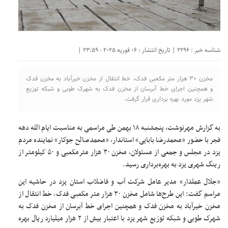
شناسه خبر : 2296 | تاریخ انتشار : 06 فوریه 2025 - 23:59 |
مخزن ۳۰ هزار متر مکعبی فدک، خط انتقال از مخزن خیرآباد به مخزن فدک
و همچنین اجرای خط آبرسان از مخزن فدک به شهرک طوبی و شبکه توزیع
شهر یزد مورد بهره برداری قرار گرفت.
به گزارش مهرنوشت، پنجشنبه ۱۸ بهمن طی مراسمی به مناسبت ایام الله دهه
فجر با حضور «محمدرضا بابایی» استاندار، «محمدصالح جوکار» نماینده مردم
یزد در مجلس و جمعی از مسئولان، مخزن ۳۰ هزار مترمکعبی و ۵۰ کیلومتر از
رینگ شهری یزد به بهره‌برداری رسید.
«جلال عملدار» مدیر عامل شرکت آب و فاضلاب استان یزد در حاشیه این
مراسم گفت: این طرح‌ها شامل مخزن ۳۰ هزار متر مکعبی فدک، خط انتقال از
مخزن خیرآباد به مخزن فدک و همچنین اجرای خط آبرسان از مخزن فدک به
شهرک طوبی و شبکه توزیع شهر یزد با اعتبار بیش از ۲ هزار میلیارد ریال بهره