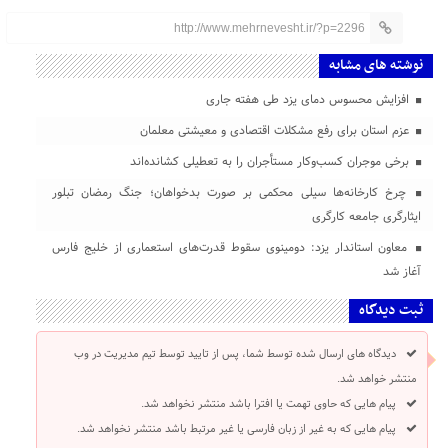
http://www.mehrnevesht.ir/?p=2296
نوشته های مشابه
افزایش محسوس دمای یزد طی هفته جاری
عزم استان برای رفع مشکلات اقتصادی و معیشتی معلمان
برخی موجران کسب‌وکار مستأجران را به تعطیلی کشانده‌اند
چرخ کارخانه‌ها سیلی محکمی بر صورت بدخواهان؛ جنگ رمضان تبلور
ایثارگری جامعه کارگری
معاون استاندار یزد: دومینوی سقوط قدرت‌های استعماری از خلیج فارس
آغاز شد
ثبت دیدگاه
دیدگاه های ارسال شده توسط شما، پس از تایید توسط تیم مدیریت در وب
منتشر خواهد شد.
پیام هایی که حاوی تهمت یا افترا باشد منتشر نخواهد شد.
پیام هایی که به غیر از زبان فارسی یا غیر مرتبط باشد منتشر نخواهد شد.