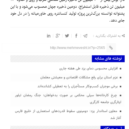
میلیون تن ذخیره قابل استخراج، دومین ذخیره جهان محسوب می‌شود و با این
پشتوانه توانسته بزرگ‌ترین پروژه تولید کنسانتره روی خاورمیانه را در دل خود
جای دهد.
به اشتراک بگذارید :
http://www.mehrnevesht.ir/?p=2565
نوشته های مشابه
افزایش محسوس دمای یزد طی هفته جاری
عزم استان برای رفع مشکلات اقتصادی و معیشتی معلمان
برخی موجران کسب‌وکار مستأجران را به تعطیلی کشانده‌اند
چرخ کارخانه‌ها سیلی محکمی بر صورت بدخواهان؛ جنگ رمضان تبلور
ایثارگری جامعه کارگری
معاون استاندار یزد: دومینوی سقوط قدرت‌های استعماری از خلیج فارس
آغاز شد