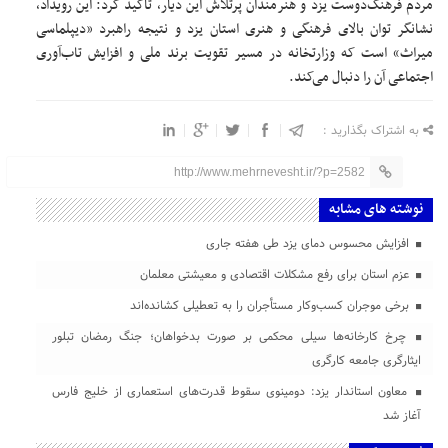
مردم فرهنگ‌دوست یزد و هنرمندان پرتلاش این دیار، تأکید کرد: این رویداد،
نشانگر توان بالای فرهنگی و هنری استان یزد و نتیجه راهبرد «دیپلماسی
میراث» است که وزارتخانه در مسیر تقویت برند ملی و افزایش تاب‌آوری
اجتماعی آن را دنبال می‌کند.
به اشتراک بگذارید :
http://www.mehrnevesht.ir/?p=2582
نوشته های مشابه
افزایش محسوس دمای یزد طی هفته جاری
عزم استان برای رفع مشکلات اقتصادی و معیشتی معلمان
برخی موجران کسب‌وکار مستأجران را به تعطیلی کشانده‌اند
چرخ کارخانه‌ها سیلی محکمی بر صورت بدخواهان؛ جنگ رمضان تبلور
ایثارگری جامعه کارگری
معاون استاندار یزد: دومینوی سقوط قدرت‌های استعماری از خلیج فارس
آغاز شد