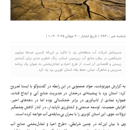
شناسه خبر : 2830 | تاریخ انتشار : 20 جولای 2025 - 1:03 |
مدیرعامل شرکت آب منطقه‌ای یزد با تاکید بر این‌که کسری صدها میلیون
مترمکعبی در بیلان منابع آب زیرزمینی استان، زنگ خطری جدی برای آینده‌ی
زیستی و اقتصادی آن است، از طرح احیاء و تعادل‌بخشی به عنوان یک برنامه
مدیریتی و شاهرگ حیاتی حفظ بقاء استان کویری یزد یاد کرد.
به گزارش مهرنوشت، جواد محجوبی در این رابطه در گفت‌وگو با ایسنا تصریح
کرد: استان یزد با پیشینه‌ای درخشان در مدیریت منابع آبی و ابداع قنات،
همواره نمادی از تاب‌آوری در برابر خشکسالی بوده اما در دهه‌های اخیر،
افزایش جمعیت، توسعه صنعتی و کشاورزی ناپایدار، در کنار کاهش چشمگیر
نزولات جوی، این استان کویری را با بحران بی‌سابقه‌ی آب مواجه کرده است.
وی با بیان این‌که در چنین شرایطی، «طرح احیا و تعادل‌بخشی منابع آب