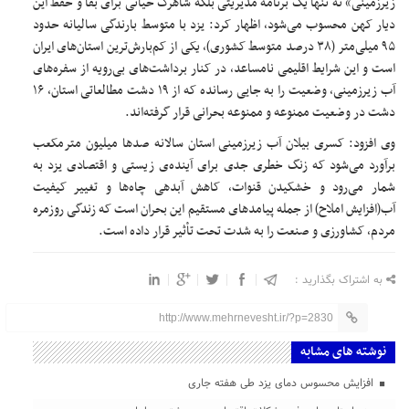
زیرزمینی» نه تنها یک برنامه مدیریتی بلکه شاهرگ حیاتی برای بقا و حفظ این
دیار کهن محسوب می‌شود، اظهار کرد: یزد با متوسط بارندگی سالیانه حدود
۹۵ میلی‌متر (۳۸ درصد متوسط کشوری)، یکی از کم‌بارش‌ترین استان‌های ایران
است و این شرایط اقلیمی نامساعد، در کنار برداشت‌های بی‌رویه از سفره‌های
آب زیرزمینی، وضعیت را به جایی رسانده که از ۱۹ دشت مطالعاتی استان، ۱۶
دشت در وضعیت ممنوعه و ممنوعه بحرانی قرار گرفته‌اند.
وی افزود: کسری بیلان آب زیرزمینی استان سالانه صدها میلیون مترمکعب
برآورد می‌شود که زنگ خطری جدی برای آینده‌ی زیستی و اقتصادی یزد به
شمار می‌رود و خشکیدن قنوات، کاهش آبدهی چاه‌ها و تغییر کیفیت
آب(افزایش املاح) از جمله پیامدهای مستقیم این بحران است که زندگی روزمره
مردم، کشاورزی و صنعت را به شدت تحت تأثیر قرار داده است.
به اشتراک بگذارید :
http://www.mehrnevesht.ir/?p=2830
نوشته های مشابه
افزایش محسوس دمای یزد طی هفته جاری