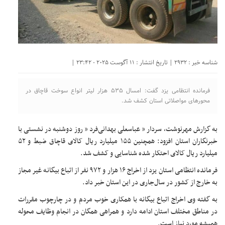
شناسه خبر : 2932 | تاریخ انتشار : 11 آگوست 2025 - 23:42 |
فرمانده انتظامی یزد گفت: امسال ۵۳۵ هزار لیتر انواع سوخت قاچاق در
محورهای مواصلاتی استان کشف شد.
به گزارش مهرنوشت، سردار ” عباسعلی بهدانی‌فرد ” روز دوشنبه در نشستی با
خبرنگاران استان افزود: همچنین ۱۵۵ میلیارد ریال کالای قاچاق ضبط و ۵۲
میلیارد ریال کالای احتکار شده شناسایی و کشف شد.
فرمانده انتظامی استان یزد از اخراج ۱۶ هزار و ۹۷۲ نفر از اتباع بیگانه غیر مجاز
به خارج از کشور در سال‌جاری در این استان خبر داد.
به گفته وی اخراج اتباع بیگانه با همکاری خوب مردم و در چارچوب مقررات
در مناطق مختلف استان ادامه دارد و همراهی همگان در انجام وظایف محوله
همیشه مورد نیاز است.