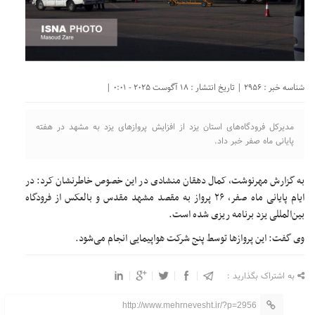
شناسه خبر : 2956 | تاریخ انتشار : 18 آگوست 2025 - 0:01 |
مدیرکل فرودگاه‌های استان یزد از افزایش پروازهای یزد به مشهد در هفته
پایانی ماه صفر خبر داد.
به گزارش مهرنوشت، کمال دهقان منشادی در این خصوص خاطرنشان کرد: در
ایام پایانی ماه صفر، ٢۶ پرواز به مقصد مشهد مقدس و بالعکس از فرودگاه
بین‌المللی یزد برنامه ریزی شده است.
وی گفت: این پروازها توسط پنج شرکت‌ هواپیمایی انجام می‌شود.
به اشتراک بگذارید :
http://www.mehrnevesht.ir/?p=2956