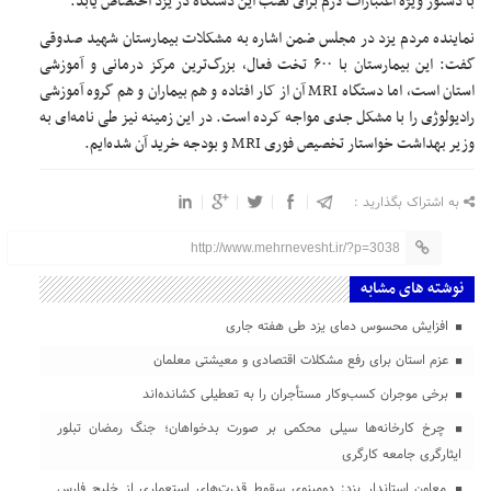
با دستور ویژه اعتبارات لازم برای نصب این دستگاه در یزد اختصاص یابد.
نماینده مردم یزد در مجلس ضمن اشاره به مشکلات بیمارستان شهید صدوقی
گفت: این بیمارستان با ۶۰۰ تخت فعال، بزرگ‌ترین مرکز درمانی و آموزشی
استان است، اما دستگاه MRI آن از کار افتاده و هم بیماران و هم گروه آموزشی
رادیولوژی را با مشکل جدی مواجه کرده است. در این زمینه نیز طی نامه‌ای به
وزیر بهداشت خواستار تخصیص فوری MRI و بودجه خرید آن شده‌ایم.
به اشتراک بگذارید :
http://www.mehrnevesht.ir/?p=3038
نوشته های مشابه
افزایش محسوس دمای یزد طی هفته جاری
عزم استان برای رفع مشکلات اقتصادی و معیشتی معلمان
برخی موجران کسب‌وکار مستأجران را به تعطیلی کشانده‌اند
چرخ کارخانه‌ها سیلی محکمی بر صورت بدخواهان؛ جنگ رمضان تبلور
ایثارگری جامعه کارگری
معاون استاندار یزد: دومینوی سقوط قدرت‌های استعماری از خلیج فارس