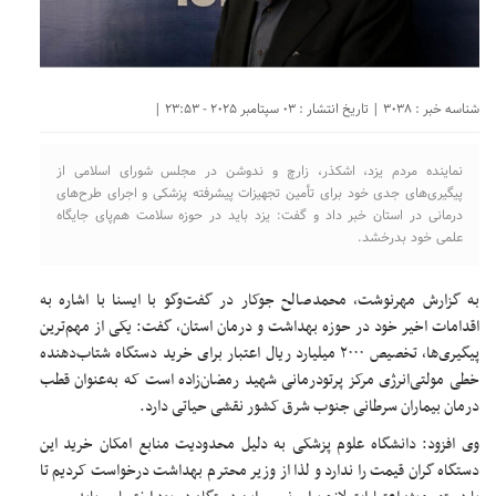
شناسه خبر : 3038 | تاریخ انتشار : 03 سپتامبر 2025 - 23:53 |
نماینده مردم یزد، اشکذر، زارچ و ندوشن در مجلس شورای اسلامی از
پیگیری‌های جدی خود برای تأمین تجهیزات پیشرفته پزشکی و اجرای طرح‌های
درمانی در استان خبر داد و گفت: یزد باید در حوزه سلامت هم‌پای جایگاه
علمی خود بدرخشد.
به گزارش مهرنوشت، محمدصالح جوکار در گفت‌وگو با ایسنا با اشاره به
اقدامات اخیر خود در حوزه بهداشت و درمان استان، گفت: یکی از مهم‌ترین
پیگیری‌ها، تخصیص ۲۰۰۰ میلیارد ریال اعتبار برای خرید دستگاه شتاب‌دهنده
خطی مولتی‌انرژی مرکز پرتودرمانی شهید رمضان‌زاده است که به‌عنوان قطب
درمان بیماران سرطانی جنوب شرق کشور نقشی حیاتی دارد.
وی افزود:‌ دانشگاه علوم پزشکی به دلیل محدودیت منابع امکان خرید این
دستگاه گران‌ قیمت را ندارد و لذا از وزیر محترم بهداشت درخواست کردیم تا