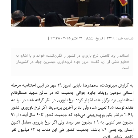
شناسه خبر : 3319 | تاریخ انتشار : 21 اکتبر 2025 - 23:38 |
استاندار یزد کاهش نرخ باروری در کشور را نگران‌کننده خواند و با اشاره به
فجایع ناشی از آن، گفت: امروز جهاد فرزندآوری مهمترین جهاد در کشورمان
است.
به گزارش مهرنوشت، محمدرضا بابایی امروز ۲۹ مهر در آیین اختتامیه مرحله
استانی سومین رویداد جایزه جوانی جمعیت که در سالن شهید منتظرقائم
استانداری یزد برگزار شد، اظهار کرد: نرخ باروری در نظر گرفته شده در برنامه
هفتم توسعه ۲.۵ تعیین شده ولی بنا بر آخرین بررسی‌ها، اگر نرخ باوروری کشور
را ۲.۴ درنظر بگیریم پیش‌بینی می‌شود که جمعیت کشور تا ۶۰ سال آینده از ۹۱
میلیون نفر کنونی به ۱۰۹ میلیون نفر برسد ولی اگر نرخ باروری معادل اکنون
استان یزد یعنی ۱.۹ باشد، جمعیت کشور طی این مدت به ۶۲ میلیون نفر
کاهش خواهد یافت.