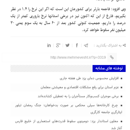
وی افزود: فاجعه بارتر برای کشورمان این است که اگر این نرخ را ۱.۴ در نظر
بگیریم، فارغ از این که اکنون نیز در برخی استانها نرخ باروری کمتر از یک
درصد را داریم، جمعیت کنونی کشور بعد از ۶۰ سال به یک سوم یعنی ۳۰
میلیون نفر سقوط خواهد کرد.
به اشتراک بگذارید :
http://www.mehrnevesht.ir/?p=3319
نوشته های مشابه
افزایش محسوس دمای یزد طی هفته جاری
عزم استان برای رفع مشکلات اقتصادی و معیشتی معلمان
برخی موجران کسب‌وکار مستأجران را به تعطیلی کشانده‌اند
چرخ کارخانه‌ها سیلی محکمی بر صورت بدخواهان؛ جنگ رمضان تبلور
ایثارگری جامعه کارگری
معاون استاندار یزد: دومینوی سقوط قدرت‌های استعماری از خلیج فارس
آغاز شد