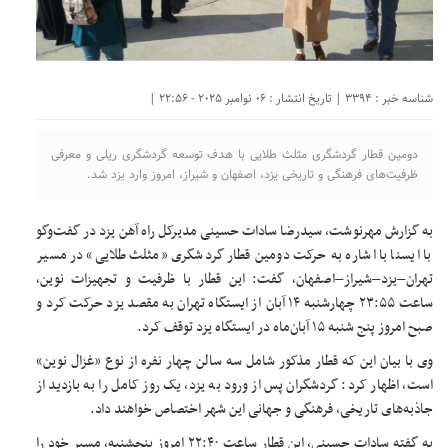
شناسه خبر : 3394 | تاریخ انتشار : 06 نوامبر 2025 - 22:56 |
دومین قطار گردشگری مثلث طلایی با هدف توسعه گردشگری ریلی و معرفی
ظرفیت‌های فرهنگی و تاریخی یزد، اصفهان و شیراز، امروز وارد یزد شد.
به گزارش مهرنوشت، سیدرضا سادات حسینی مدیرکل راه آهن یزد در گفت‌وگو
با ایسنا با اشاره به حرکت دومین قطار گردشگری «مثلث طلایی» در مسیر
تهران–یزد–شیراز–اصفهان، گفت: این قطار با ظرفیت و تجهیزات نوین،
ساعت ۲۳:۵۵ چهارشنبه ۱۴ آبان‌ از ایستگاه تهران به مقصد یزد حرکت کرد و
صبح امروز پنج شنبه ۱۵ آبان‌ماه در ایستگاه یزد توقف کرد.
وی با بیان این که قطار مذکور شامل سه سالن چهار نفره از نوع «غزال نوین»
است، اظهار کرد: گردشگران پس از ورود به یزد، یک روز کامل را به بازدید از
جاذبه‌های تاریخی، فرهنگی و جهانی این شهر اختصاص خواهند داد.
به گفته سادات حسینی، این قطار ساعت ۲۲:۴۰ امروز پنجشنبه، مسیر خود را