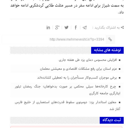
به سمت شیراز برای ادامه سفر در مسیر مثلث طلایی گردشگری ادامه خواهد
داد.
به اشتراک بگذارید :
http://www.mehrnevesht.ir/?p=3394
نوشته های مشابه
افزایش محسوس دمای یزد طی هفته جاری
عزم استان برای رفع مشکلات اقتصادی و معیشتی معلمان
برخی موجران کسب‌وکار مستأجران را به تعطیلی کشانده‌اند
چرخ کارخانه‌ها سیلی محکمی بر صورت بدخواهان؛ جنگ رمضان تبلور
ایثارگری جامعه کارگری
معاون استاندار یزد: دومینوی سقوط قدرت‌های استعماری از خلیج فارس
آغاز شد
ثبت دیدگاه