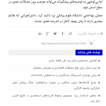
اما بی‌توجهی به توصیه‌های پیشگیرانه می‌تواند موجب بروز مشکلات جدی در
سطح استان شود.
معاون بهداشتی دانشگاه علوم پزشکی یزد تاکید کرد: دانش‌آموزانی که علائم
بیماری دارند تا زمان بهبود کامل در مدرسه حضور نیابند.
به اشتراک بگذارید :
http://www.mehrnevesht.ir/?p=3483
نوشته های مشابه
افزایش محسوس دمای یزد طی هفته جاری
عزم استان برای رفع مشکلات اقتصادی و معیشتی معلمان
برخی موجران کسب‌وکار مستأجران را به تعطیلی کشانده‌اند
چرخ کارخانه‌ها سیلی محکمی بر صورت بدخواهان؛ جنگ رمضان تبلور
ایثارگری جامعه کارگری
معاون استاندار یزد: دومینوی سقوط قدرت‌های استعماری از خلیج فارس
آغاز شد