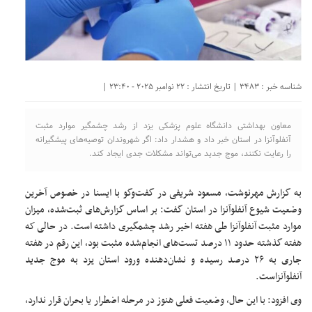
شناسه خبر : 3483 | تاریخ انتشار : 22 نوامبر 2025 - 23:40 |
معاون بهداشتی دانشگاه علوم پزشکی یزد از رشد چشمگیر موارد مثبت
آنفلوآنزا در استان خبر داد و هشدار داد: اگر شهروندان توصیه‌های پیشگیرانه
را رعایت نکنند، موج جدید می‌تواند مشکلات جدی ایجاد کند.
به گزارش مهرنوشت، مسعود شریفی در گفت‌وگو با ایسنا در خصوص آخرین
وضعیت شیوع آنفلوآنزا در استان گفت: بر اساس گزارش‌های ثبت‌شده، میزان
موارد مثبت آنفلوآنزا طی هفته اخیر رشد چشمگیری داشته است. در حالی که
هفته گذشته حدود ۱۱ درصد تست‌های انجام‌شده مثبت بود، این رقم در هفته
جاری به ۲۶ درصد رسیده و نشان‌دهنده ورود استان یزد به موج جدید
آنفلوآنزاست.
وی افزود: با این حال، وضعیت فعلی هنوز در مرحله اضطرار یا بحران قرار ندارد،