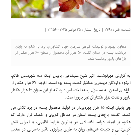
شناسه خبر : 3491 | تاریخ انتشار : 25 نوامبر 2025 - 23:56 |
معاون بهبود و تولیدات گیاهی سازمان جهاد کشاورزی یزد با اشاره به پایان
برداشت پسته در استان گفت: ۵۰ هزار تُن محصول از سطح ۶۰ هزار هکتار از
باغ‌های بارور برداشت شد.
به گزارش مهرنوشت، اکبر شیخ علیشاهی، بابیان اینکه سه شهرستان خاتم،
ابرکوه و اردکان مهمترین مناطق کشت پسته یزد است، افزود: ۶۷ هزار هکتار از
باغ‌های استان به محصول پسته اختصاص دارد که از این میزان ۶۰ هزار هکتار
بارور و هفت هزار هکتار آن غیر بارور است.
وی بابیان اینکه ۱۵ هزار بهره‌بردار در تولید محصول پسته در یزد تلاش می
کنند، گفت: باغ‌های پسته استان در مناطق کویری و خشک قرار دارند که
علاوه بر ایجاد درآمد اقتصادی در بدترین شرایط اقلیمی، با اجرای نقش
کویرزدایی و تثبیت شن‌های روان به طریق بیولوژی تاثیر به‌سزایی در تعدیل