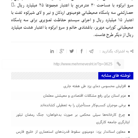
سرو ابرکوه با مساحت ۳۰ مترمربع با اعتبار مجموعا ۲۵ میلیارد ریال ،
حصارکشی سه پاسگاه محیطبانی هومینوی اردکان و نیر و لای شیرکوه تفت با
اعتبار ۱۵ میلیارد ریال و اجرای سیستم حفاظت تصویری برای سه پاسگاه
محیطبانی گوراب مهریز، باغشادی خاتم و سرو ابرکوه با اعتبار هشت میلیارد
ریال از دیگر طرح هاست.
به اشتراک بگذارید :
http://www.mehrnevesht.ir/?p=3625
نوشته های مشابه
افزایش محسوس دمای یزد طی هفته جاری
عزم استان برای رفع مشکلات اقتصادی و معیشتی معلمان
برخی موجران کسب‌وکار مستأجران را به تعطیلی کشانده‌اند
چرخ کارخانه‌ها سیلی محکمی بر صورت بدخواهان؛ جنگ رمضان تبلور
ایثارگری جامعه کارگری
معاون استاندار یزد: دومینوی سقوط قدرت‌های استعماری از خلیج فارس