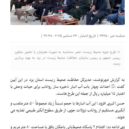
شناسه خبر : 3625 | تاریخ انتشار : 23 دسامبر 2025 - 22:48 |
۱۰ طرح حوزه محیط زیست، عصر سه‌شنبه به صورت همزمان با حضور معاون
رییس جمهور و رییس سازمان حفاظت محیط زیست در یزد به بهره برداری
رسید.
به گزارش مهرنوشت، مدیرکل حفاظت محیط زیست استان یزد در این آیین
گفت : احداث چهار باب آب انبار ذخیره ساز رواناب برای حیات وحش با
اعتبار ۱۵ میلیارد ریال از جمله این طرح هاست.
حسن اکبری افزود: این آب انبارها با حجم نسبتاً زیاد مجموعاً ۵۰۰ مترمکعب و
آبگیری مستقیم از رواناب نزولات جوی، از طریق سطوح آبگیر طبیعی تغذیه می
شوند.
وی ادامه دد: افتتاح ۲ پاسگاه محیط‌بانی باجگان بافق با مساحت ۸۰ مترمربع و