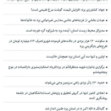
جهاد کشاورزی یزد: افزایش قیمت گوشت مرغ طبیعی است!
عودت بخشی از هزینه‌های جانبی مدارس غیردولتی یزد به خانواده‌ها
مدیرکل محیط زیست استان: آینده یزد به شیرکوه گره خورده است
سکونت ۱۶۰ هزار یزدی در بافت‌های فرسوده شهری/صرف ۸۱۶ میلیارد تومان در
طرح‌های بازآفرینی یزد
اولین و تنها سد آبی استان یزد همچنان خالیست
برگزاری یادواره شهید منتظرقائم در یزد/فریاد استکبارستیزی دارالعباده در موج
پنجاه‌وششم
حدود ۸۷۰ زائر یزدی راهی سرزمین وحی می‌شوند
اعتلای کشور تنها در گروی تحقیق و پژوهش است/دانشگاهیان در جامعه
روشنگری کنند
گلبانگ « الله اکبر » در استان یزد طنین انداز شد