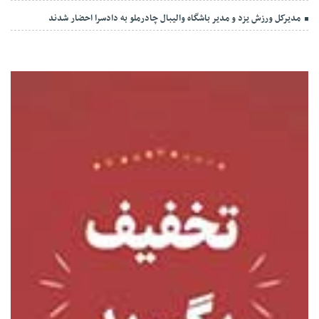
مدیرکل ورزش یزد و مدیر باشگاه والیبال چادرملو به دادسرا احضار شدند