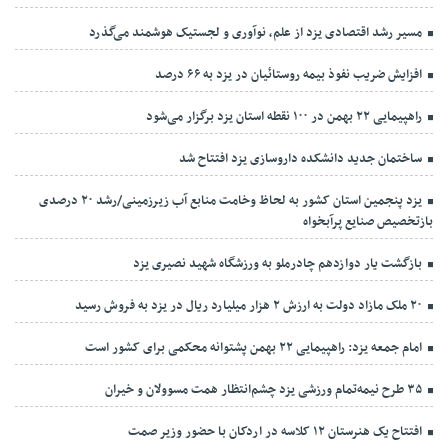
مسیر رشد اقتصادی یزد از علم، نوآوری و لجستیک هوشمند می‌گذرد
افزایش ضریب نفوذ بیمه روستائیان در یزد به ۶۶ درصد
راهپیمایی ۲۲ بهمن در ۱۰۰ نقطه استان یزد برگزار می‌شود
ساختمان جدید دانشکده داروسازی یزد افتتاح شد
یزد پنجمین استان کشور به لحاظ وخامت منابع آب زیرزمینی/رشد ۲۰ درصدی
بازتخصیص صنایع پرآبخواه
بازگشت یار دوازدهم چادرملو به ورزشگاه شهید نصیری یزد
۲۰ ملک مازاد دولت به ارزش ۲ هزار میلیارد ریال در یزد به فروش رسید
امام جمعه یزد: راهپیمایی ۲۲ بهمن پشتوانه محکمی برای کشور است
۳۵ طرح نیمه‌تمام ورزشی یزد چشم‌انتظار همت مسوولان و خیران
افتتاح یک هنرستان ۱۲ کلاسه در اردکان با حضور وزیر صمت