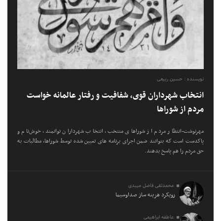
نویسنده : حسین ربیعی
انتخاب شهرداران قوی، شفافیت و رفتار عالمانه خواست
مردم از شوراها
مهرنوشت-انتظار مردم از شوراهای منتخب، انتخاب شهرداران توانمند، خوش‌نام و
پاکدست است که بتوانند ضمن اجرای برنامه های تعیین شده توسط شوراها، مطالبات به
حق مردم را هم پاسخ بدهند.
محمدتقی فاضل میبدی
رویکرد هزینه ساز صداوسیما
عاطفه ابراهیمی