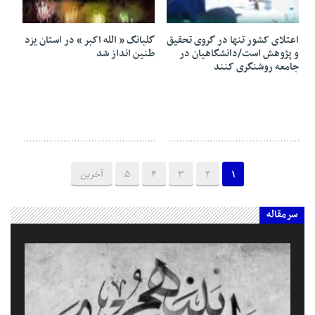
24 آوریل 2026
10 فوریه 2026
اعتلای کشور تنها در گروی تحقیق
گلبانگ « الله اکبر » در استان یزد
و پژوهش است/دانشگاهیان در
طنین انداز شد
جامعه روشنگری کنند
1
2
3
4
5
آخرین
سرمقاله