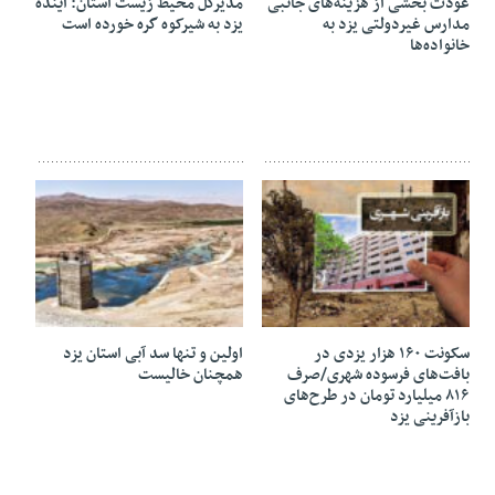
عودت بخشی از هزینه‌های جانبی
مدیرکل محیط زیست استان: آینده
مدارس غیردولتی یزد به
یزد به شیرکوه گره خورده است
خانواده‌ها
27 آوریل 2026
26 آوریل 2026
سکونت ۱۶۰ هزار یزدی در
اولین و تنها سد آبی استان یزد
بافت‌های فرسوده شهری/صرف
همچنان خالیست
۸۱۶ میلیارد تومان در طرح‌های
بازآفرینی یزد