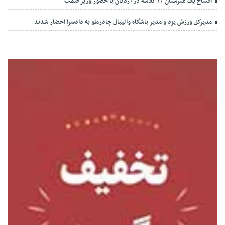
افتتاح یک هنرستان ۱۲ کلاسه در اردکان با حضور وزیر صمت
مدیرکل ورزش یزد و مدیر باشگاه والیبال چادرملو به دادسرا احضار شدند