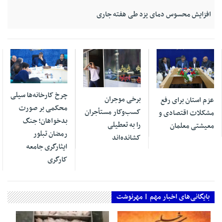
افزایش محسوس دمای یزد طی هفته جاری
02 مه 2026
02 مه 2026
02 مه 2026
چرخ کارخانه‌ها سیلی
برخی موجران
عزم استان برای رفع
محکمی بر صورت
کسب‌وکار مستأجران
مشکلات اقتصادی و
بدخواهان؛ جنگ
را به تعطیلی
معیشتی معلمان
رمضان تبلور
کشانده‌اند
ایثارگری جامعه
کارگری
بایگانی‌های اخبار مهم | مهرنوشت