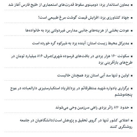
معاون استاندار یزد: دومینوی سقوط قدرت‌های استعماری از خلیج فارس آغاز شد
جهاد کشاورزی یزد: افزایش قیمت گوشت مرغ طبیعی است!
عودت بخشی از هزینه‌های جانبی مدارس غیردولتی یزد به خانواده‌ها
مدیرکل محیط زیست استان: آینده یزد به شیرکوه گره خورده است
سکونت ۱۶۰ هزار یزدی در بافت‌های فرسوده شهری/صرف ۸۱۶ میلیارد تومان در
طرح‌های بازآفرینی یزد
اولین و تنها سد آبی استان یزد همچنان خالیست
برگزاری یادواره شهید منتظرقائم در یزد/فریاد استکبارستیزی دارالعباده در موج
پنجاه‌وششم
حدود ۸۷۰ زائر یزدی راهی سرزمین وحی می‌شوند
اعتلای کشور تنها در گروی تحقیق و پژوهش است/دانشگاهیان در جامعه
روشنگری کنند