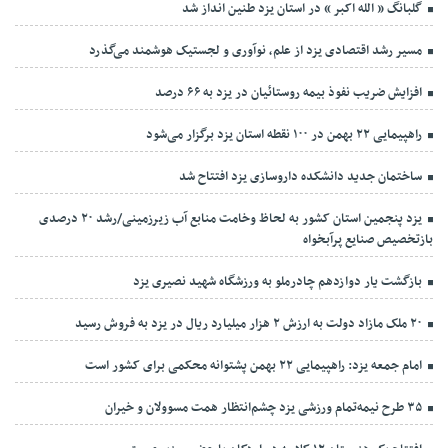
گلبانگ « الله اکبر » در استان یزد طنین انداز شد
مسیر رشد اقتصادی یزد از علم، نوآوری و لجستیک هوشمند می‌گذرد
افزایش ضریب نفوذ بیمه روستائیان در یزد به ۶۶ درصد
راهپیمایی ۲۲ بهمن در ۱۰۰ نقطه استان یزد برگزار می‌شود
ساختمان جدید دانشکده داروسازی یزد افتتاح شد
یزد پنجمین استان کشور به لحاظ وخامت منابع آب زیرزمینی/رشد ۲۰ درصدی
بازتخصیص صنایع پرآبخواه
بازگشت یار دوازدهم چادرملو به ورزشگاه شهید نصیری یزد
۲۰ ملک مازاد دولت به ارزش ۲ هزار میلیارد ریال در یزد به فروش رسید
امام جمعه یزد: راهپیمایی ۲۲ بهمن پشتوانه محکمی برای کشور است
۳۵ طرح نیمه‌تمام ورزشی یزد چشم‌انتظار همت مسوولان و خیران