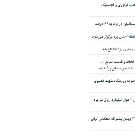
لم، نوآوری و لجستیک
ن در یزد به ۶۶ درصد
وسازی یزد افتتاح شد
 لحاظ وخامت منابع آب
لو به ورزشگاه شهید نصیری
۲۰ ملک مازاد دولت به ارزش ۲ هزار میلیارد ریال در یزد
امام جمعه یزد: راهپیمایی ۲۲ بهمن پشتوانه محکمی برای