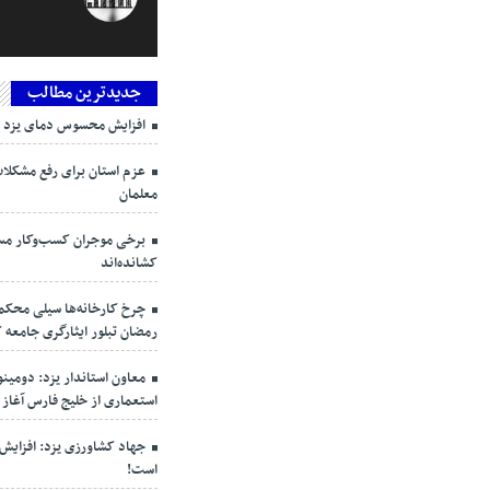
جدیدترین مطالب
افزایش محسوس دمای یزد ط
عزم استان برای رفع مشکلا
معلمان
برخی موجران کسب‌وکار مستأ
کشانده‌اند
چرخ کارخانه‌ها سیلی محک
رمضان تبلور ایثارگری جامعه 
معاون استاندار یزد: دومی
استعماری از خلیج فارس آغاز
جهاد کشاورزی یزد: افزای
است!