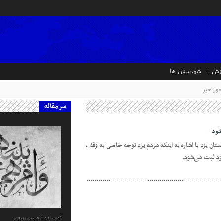
زش
شهرستان ها
ور خیر
سرمقاله
تان یزد با اشاره به اینکه مردم یزد توجه خاصی به وقف
نویسنده : حسین ربیعی