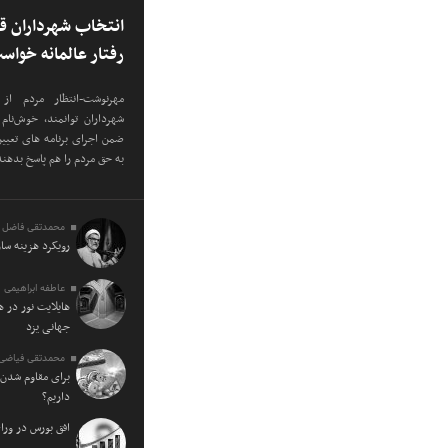
انتخاب شهرداران ق
رفتار عالمانه خواس
مهرنوشت-انتظار مردم از
شهرداران توانمند، خوش‌نا
ضمن اجرای برنامه های تعیی
به حق مردم را هم پاسخ بدهند
محمدتقی فاضل 
رویکرد هزینه سا
عاطفه ابراهیمی
هایلایت نور در 
جهانی یزد
محمدتقی فیاضی
برای مقاوم شدن 
داریم؟
افق بورس در ورا