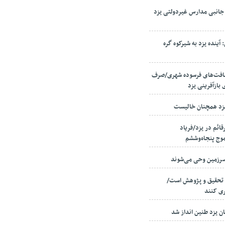
جانبی مدارس غیردولتی یزد
ینده یزد به شیرکوه گره
زدی در بافت‌های فرسوده شهری/صرف
 یزد همچنان خالیست
قائم در یزد/فریاد
موج پنجاه‌وششم
 تحقیق و پژوهش است/
ری کنند
ان یزد طنین انداز شد