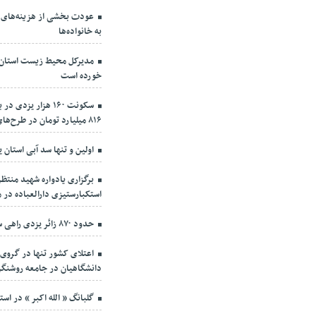
عودت بخشی از هزینه‌های 
به خانواده‌ها
مدیرکل محیط زیست استان: آ
خورده است
سکونت ۱۶۰ هزار ی
۸۱۶ میلیارد تومان در طرح‌های بازآفرینی یزد
اولین و تنها سد آبی استان
برگزاری یادواره شهید منتظر
استکبارستیزی دارالعباده در 
حدود ۸۷۰ زائر یزدی راهی سرزمین وحی می‌شوند
اعتلای کشور تنها در گروی
دانشگاهیان در جامعه روشنگ
گلبانگ « الله اکبر » در است