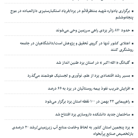
برگزاری یادواره شهید منتظرقائم در یزد/فریاد استکبارستیزی دارالعباده در موج
پنجاه‌وششم
حدود ۸۷۰ زائر یزدی راهی سرزمین وحی می‌شوند
اعتلای کشور تنها در گروی تحقیق و پژوهش است/دانشگاهیان در جامعه
روشنگری کنند
گلبانگ « الله اکبر » در استان یزد طنین انداز شد
مسیر رشد اقتصادی یزد از علم، نوآوری و لجستیک هوشمند می‌گذرد
افزایش ضریب نفوذ بیمه روستائیان در یزد به ۶۶ درصد
راهپیمایی ۲۲ بهمن در ۱۰۰ نقطه استان یزد برگزار می‌شود
ساختمان جدید دانشکده داروسازی یزد افتتاح شد
یزد پنجمین استان کشور به لحاظ وخامت منابع آب زیرزمینی/رشد ۲۰ درصدی
بازتخصیص صنایع پرآبخواه