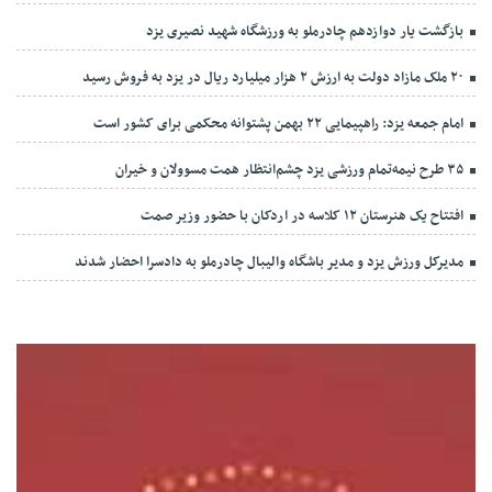
بازگشت یار دوازدهم چادرملو به ورزشگاه شهید نصیری یزد
۲۰ ملک مازاد دولت به ارزش ۲ هزار میلیارد ریال در یزد به فروش رسید
امام جمعه یزد: راهپیمایی ۲۲ بهمن پشتوانه محکمی برای کشور است
۳۵ طرح نیمه‌تمام ورزشی یزد چشم‌انتظار همت مسوولان و خیران
افتتاح یک هنرستان ۱۲ کلاسه در اردکان با حضور وزیر صمت
مدیرکل ورزش یزد و مدیر باشگاه والیبال چادرملو به دادسرا احضار شدند