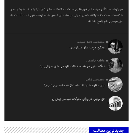
مهرنوشت-انتظار مردم از شوراهای منتخب، انتخاب شهرداران توانمند، خوش‌نام و
پاکدست است که بتوانند ضمن اجرای برنامه های تعیین شده توسط شوراها، مطالبات به
حق مردم را هم پاسخ بدهند.
محمدتقی فاضل میبدی
رویکرد هزینه ساز صداوسیما
عاطفه ابراهیمی
هایلایت نور در هندسه بافت تاریخی شهر جهانی یزد
محمدتقی فیاضی
برای مقاوم شدن اقتصاد نیاز به چه چیزی داریم؟
افق بورس در ورای تحولات سیاسی پیش‌ رو
جدیدترین مطالب