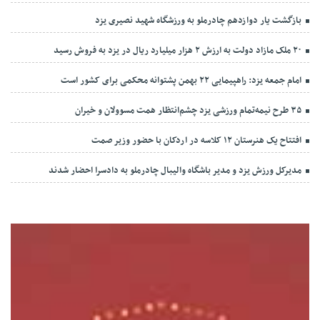
بازگشت یار دوازدهم چادرملو به ورزشگاه شهید نصیری یزد
۲۰ ملک مازاد دولت به ارزش ۲ هزار میلیارد ریال در یزد به فروش رسید
امام جمعه یزد: راهپیمایی ۲۲ بهمن پشتوانه محکمی برای کشور است
۳۵ طرح نیمه‌تمام ورزشی یزد چشم‌انتظار همت مسوولان و خیران
افتتاح یک هنرستان ۱۲ کلاسه در اردکان با حضور وزیر صمت
مدیرکل ورزش یزد و مدیر باشگاه والیبال چادرملو به دادسرا احضار شدند