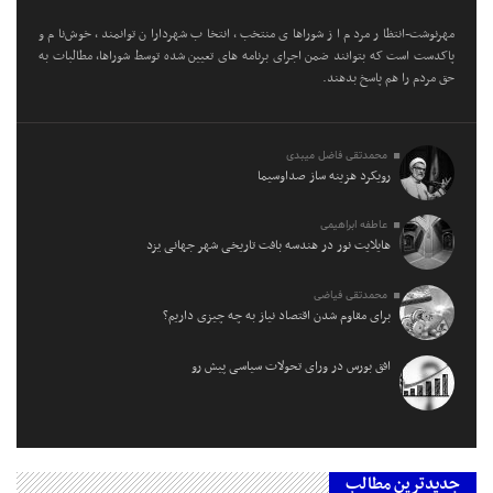
مهرنوشت-انتظار مردم از شوراهای منتخب، انتخاب شهرداران توانمند، خوش‌نام و
پاکدست است که بتوانند ضمن اجرای برنامه های تعیین شده توسط شوراها، مطالبات به
حق مردم را هم پاسخ بدهند.
محمدتقی فاضل میبدی
رویکرد هزینه ساز صداوسیما
عاطفه ابراهیمی
هایلایت نور در هندسه بافت تاریخی شهر جهانی یزد
محمدتقی فیاضی
برای مقاوم شدن اقتصاد نیاز به چه چیزی داریم؟
افق بورس در ورای تحولات سیاسی پیش‌ رو
جدیدترین مطالب