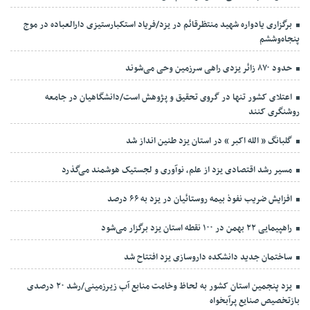
برگزاری یادواره شهید منتظرقائم در یزد/فریاد استکبارستیزی دارالعباده در موج
پنجاه‌وششم
حدود ۸۷۰ زائر یزدی راهی سرزمین وحی می‌شوند
اعتلای کشور تنها در گروی تحقیق و پژوهش است/دانشگاهیان در جامعه
روشنگری کنند
گلبانگ « الله اکبر » در استان یزد طنین انداز شد
مسیر رشد اقتصادی یزد از علم، نوآوری و لجستیک هوشمند می‌گذرد
افزایش ضریب نفوذ بیمه روستائیان در یزد به ۶۶ درصد
راهپیمایی ۲۲ بهمن در ۱۰۰ نقطه استان یزد برگزار می‌شود
ساختمان جدید دانشکده داروسازی یزد افتتاح شد
یزد پنجمین استان کشور به لحاظ وخامت منابع آب زیرزمینی/رشد ۲۰ درصدی
بازتخصیص صنایع پرآبخواه