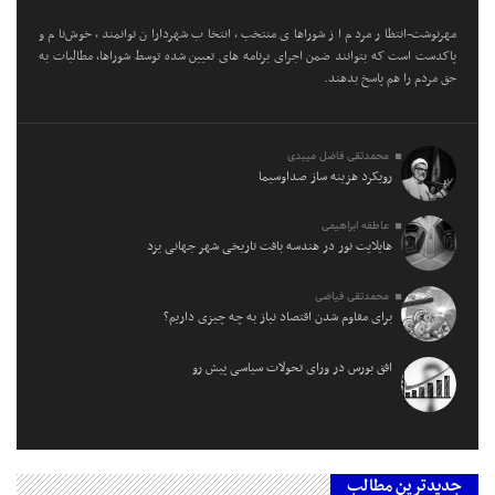
مهرنوشت-انتظار مردم از شوراهای منتخب، انتخاب شهرداران توانمند، خوش‌نام و
پاکدست است که بتوانند ضمن اجرای برنامه های تعیین شده توسط شوراها، مطالبات به
حق مردم را هم پاسخ بدهند.
محمدتقی فاضل میبدی
رویکرد هزینه ساز صداوسیما
عاطفه ابراهیمی
هایلایت نور در هندسه بافت تاریخی شهر جهانی یزد
محمدتقی فیاضی
برای مقاوم شدن اقتصاد نیاز به چه چیزی داریم؟
افق بورس در ورای تحولات سیاسی پیش‌ رو
جدیدترین مطالب