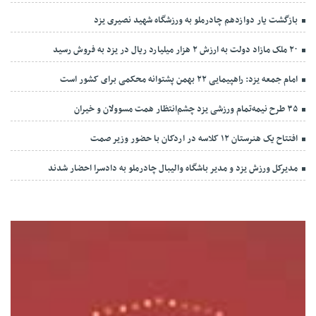
بازگشت یار دوازدهم چادرملو به ورزشگاه شهید نصیری یزد
۲۰ ملک مازاد دولت به ارزش ۲ هزار میلیارد ریال در یزد به فروش رسید
امام جمعه یزد: راهپیمایی ۲۲ بهمن پشتوانه محکمی برای کشور است
۳۵ طرح نیمه‌تمام ورزشی یزد چشم‌انتظار همت مسوولان و خیران
افتتاح یک هنرستان ۱۲ کلاسه در اردکان با حضور وزیر صمت
مدیرکل ورزش یزد و مدیر باشگاه والیبال چادرملو به دادسرا احضار شدند