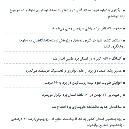
برگزاری یادواره شهید منتظرقائم در یزد/فریاد استکبارستیزی دارالعباده در موج
پنجاه‌وششم
حدود ۸۷۰ زائر یزدی راهی سرزمین وحی می‌شوند
اعتلای کشور تنها در گروی تحقیق و پژوهش است/دانشگاهیان در جامعه
روشنگری کنند
گلبانگ « الله اکبر » در استان یزد طنین انداز شد
مسیر رشد اقتصادی یزد از علم، نوآوری و لجستیک هوشمند می‌گذرد
افزایش ضریب نفوذ بیمه روستائیان در یزد به ۶۶ درصد
راهپیمایی ۲۲ بهمن در ۱۰۰ نقطه استان یزد برگزار می‌شود
ساختمان جدید دانشکده داروسازی یزد افتتاح شد
یزد پنجمین استان کشور به لحاظ وخامت منابع آب زیرزمینی/رشد ۲۰ درصدی
بازتخصیص صنایع پرآبخواه