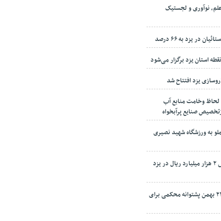
لم، نوآوری و لجستیک
ن در یزد به ۶۶ درصد
وسازی یزد افتتاح شد
 لحاظ وخامت منابع آب
لو به ورزشگاه شهید نصیری
۲۰ ملک مازاد دولت به ارزش ۲ هزار میلیارد ریال در یزد
امام جمعه یزد: راهپیمایی ۲۲ بهمن پشتوانه محکمی برای