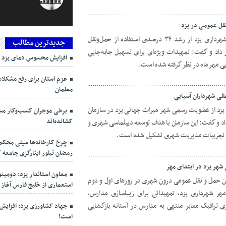
رئیس سازمان حمل و نقل بار و مسافر شهرداری یزد از رشد ۳۴ درصدی استفاده از حمل‌ونقل
جدیدترین مطالب
داد و گفت: تمهیدات ویژه‌ای برای تسهیل جابه‌جایی
افزایش محسوس دمای یزد ط
ایی مهرماه در نظر گرفته شده است.
عزم استان برای رفع مشکلا
معلمان
لی شهرداران آسیایی
ی یزد از عضویت رسمی شهر میراث جهانی یزد در سازمان
برخی موجران کسب‌وکار مستأ
کشانده‌اند
 شهرداران آسیایی (AMF) خبر داد و گفت: این سازمان با هدف توسعه دیپلماسی شهری و
ل تجربیات مدیریت شهری تشکیل شده است.
چرخ کارخانه‌ها سیلی محک
رمضان تبلور ایثارگری جامعه 
 شهر یزد در ابتدای مهر
معاون استاندار یزد: دومی
اوگان حمل و نقل عمومی درون شهری در روزهای اول و دوم
استعماری از خلیج فارس آغاز
ر شهرداری یزد، تمهیداتی برای زیباسازی مدارس،
ی ترافیک معابر منتهی به مدارس در آستانه بازگشایی
جهاد کشاورزی یزد: افزای
است!