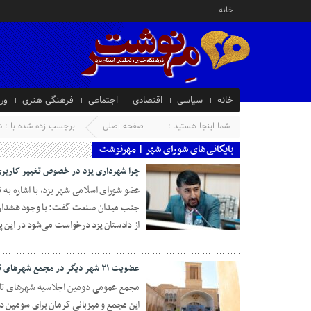
خانه
خانه
سیاسی
اقتصادی
اجتماعی
فرهنگی هنری
ور
شما اینجا هستید :
صفحه اصلی
برچسب زده شده با : ش
بایگانی‌های شورای شهر | مهرنوشت
چرا شهرداری یزد در خصوص تغییر کاربر
عضو شورای اسلامی شهر یزد، با اشاره به ت
جنب میدان صنعت گفت: با وجود هشدارها
04 دسامبر 2025
از دادستان یزد درخواست می‌شود در این پر
عضویت ۲۱ شهر دیگر در مجمع شهرهای تاریخی ایران/کرمان میزبان سومین اجلاسیه شد
این مجمع و میزبانی کرمان برای سومین د