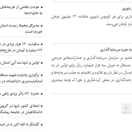
عودت بخشی از هزینه‌های 
به خانواده‌ها
سخنگوی شورای اسلامی شهر یزد: شهرداری برای هر اتوبوس شهری ماهانه ۱۳۰ میلیون تومان
مدیرکل محیط زیست استان: آ
خورده است
سکونت ۱۶۰ هزار ی
۸۱۶ میلیارد تومان در طرح‌های بازآفرینی یزد
ششم در سازمان سرمایه‌گذاری و مشارکت‌های مردمی
اولین و تنها سد آبی استان
تقل به میزان سه هزار میلیارد ریال برای اولین بار به
ال در نظر داریم علاوه بر اهتمام به جلب سرمایه‌ها و
برگزاری یادواره شهید منتظر
رمایه‌گذاری در بخش گردشگری و خوراک توجه بیشتری
استکبارستیزی دارالعباده در 
حدود ۸۷۰ زائر یزدی راهی سرزمین وحی می‌شوند
اعتلای کشور تنها در گروی
4
دانشگاهیان در جامعه روشنگ
گلبانگ « الله اکبر » در است