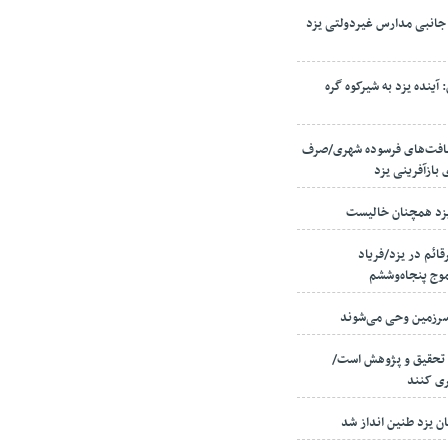
جانبی مدارس غیردولتی یزد
ینده یزد به شیرکوه گره
زدی در بافت‌های فرسوده شهری/صرف
 یزد همچنان خالیست
قائم در یزد/فریاد
موج پنجاه‌وششم
 تحقیق و پژوهش است/
ری کنند
ان یزد طنین انداز شد