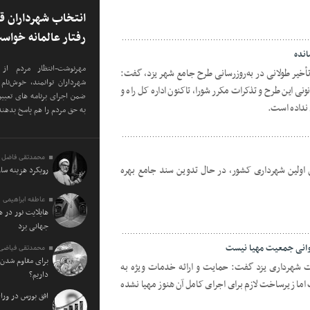
انتخاب شهرداران ق
رفتار عالمانه خواس
انده
مهرنوشت-انتظار مردم از
 تأخیر طولانی در به‌روزرسانی طرح جامع شهر یزد، گفت:
شهرداران توانمند، خوش‌نا
این طرح و تذکرات مکرر شورا، تاکنون اداره‌ کل راه و
ضمن اجرای برنامه های تعیی
 نداده است.
به حق مردم را هم پاسخ بدهند
محمدتقی فاضل 
 اولین شهرداری کشور، در حال تدوین سند جامع بهره
رویکرد هزینه سا
عاطفه ابراهیمی
هایلایت نور در 
جهانی یزد
جوانی جمعیت مهیا نیست
محمدتقی فیاضی
برای مقاوم شدن 
ات شهرداری یزد گفت: حمایت و ارائه خدمات ویژه به
داریم؟
 اما زیرساخت لازم برای اجرای کامل آن هنوز مهیا نشده
افق بورس در ورا