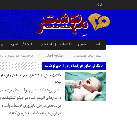
خانه
خانه
سیاسی
اقتصادی
اجتماعی
فرهنگی هنری
ور
شما اینجا هستید :
صفحه اصلی
برچسب زده شده با : ف
بایگانی‌های فرزندآوری | مهرنوشت
ولادت بیش از ۴۵ هزار نوزاد 
بیمه
26 ژانویه 2025
هزینه‌های درمان ناباروری توسط دولت و بی
کمترین هزینه، اقدام به درمان کنند.