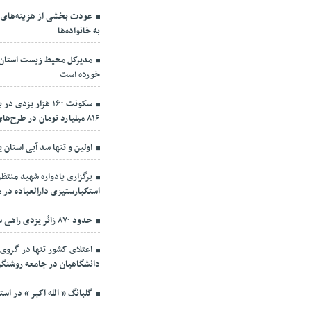
عودت بخشی از هزینه‌های 
به خانواده‌ها
مدیرکل محیط زیست استان: آ
خورده است
سکونت ۱۶۰ هزار ی
۸۱۶ میلیارد تومان در طرح‌های بازآفرینی یزد
اولین و تنها سد آبی استان
برگزاری یادواره شهید منتظر
استکبارستیزی دارالعباده در 
حدود ۸۷۰ زائر یزدی راهی سرزمین وحی می‌شوند
اعتلای کشور تنها در گروی
دانشگاهیان در جامعه روشنگ
گلبانگ « الله اکبر » در است