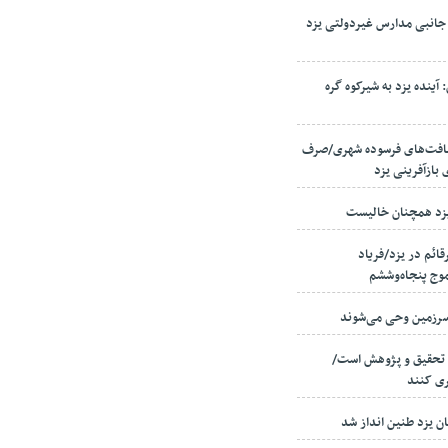
جانبی مدارس غیردولتی یزد
ینده یزد به شیرکوه گره
زدی در بافت‌های فرسوده شهری/صرف
 یزد همچنان خالیست
قائم در یزد/فریاد
موج پنجاه‌وششم
 تحقیق و پژوهش است/
ری کنند
ان یزد طنین انداز شد