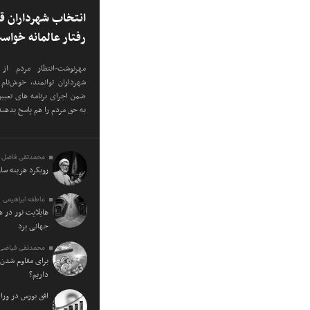
انتخاب شهرداران ق
رفتار عالمانه خواس
مهرنوشت-انتظار مردم از
شهرداران توانمند، خوش‌نا
ضمن اجرای برنامه های تعیی
به حق مردم را هم پاسخ بدهند
محمدتقی فاضل 
رویکرد هزینه سا
عاطفه ابراهیمی
هایلایت نور در 
جهانی یزد
محمدتقی فیاضی
برای مقاوم شدن 
داریم؟
افق بورس در ورا