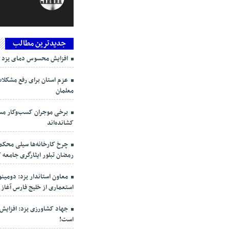
جدیدترین مطالب
افزایش محسوس دمای یزد ط
عزم استان برای رفع مشکلا
معلمان
برخی موجران کسب‌وکار مستأ
کشانده‌اند
چرخ کارخانه‌ها سیلی محک
رمضان تبلور ایثارگری جامعه 
معاون استاندار یزد: دومی
استعماری از خلیج فارس آغاز
جهاد کشاورزی یزد: افزای
است!