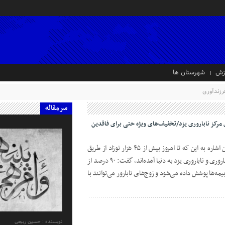
زش
شهرستان ها
رزندآوری
سرمقاله
با درمان‌های مرکز ناباروری یزد/تخفیف‌های ویژه حتی برای فاقدین
مدیر پژوهشکده علوم تولید مثل یزد ضمن اشاره به این که تا امروز بیش از ۴۵ هزار نوزاد از طریق
درمان‌های انجام‌ شده در مرکز تحقیقات باروری و ناباروری یزد به دنیا آمده‌اند، گفت: ۹۰ درصد از
مه‌ها پوشش داده می‌شود و زوج‌های نابارور می‌توانند با
نویسنده : حسین ربیعی