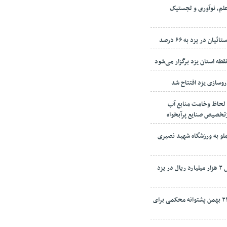
لم، نوآوری و لجستیک
ن در یزد به ۶۶ درصد
وسازی یزد افتتاح شد
 لحاظ وخامت منابع آب
لو به ورزشگاه شهید نصیری
۲۰ ملک مازاد دولت به ارزش ۲ هزار میلیارد ریال در یزد
امام جمعه یزد: راهپیمایی ۲۲ بهمن پشتوانه محکمی برای