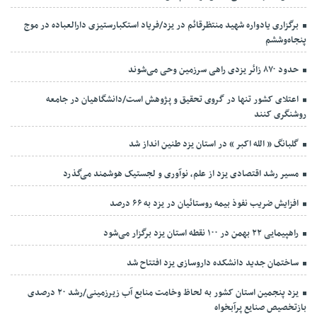
برگزاری یادواره شهید منتظرقائم در یزد/فریاد استکبارستیزی دارالعباده در موج
پنجاه‌وششم
حدود ۸۷۰ زائر یزدی راهی سرزمین وحی می‌شوند
اعتلای کشور تنها در گروی تحقیق و پژوهش است/دانشگاهیان در جامعه
روشنگری کنند
گلبانگ « الله اکبر » در استان یزد طنین انداز شد
مسیر رشد اقتصادی یزد از علم، نوآوری و لجستیک هوشمند می‌گذرد
افزایش ضریب نفوذ بیمه روستائیان در یزد به ۶۶ درصد
راهپیمایی ۲۲ بهمن در ۱۰۰ نقطه استان یزد برگزار می‌شود
ساختمان جدید دانشکده داروسازی یزد افتتاح شد
یزد پنجمین استان کشور به لحاظ وخامت منابع آب زیرزمینی/رشد ۲۰ درصدی
بازتخصیص صنایع پرآبخواه