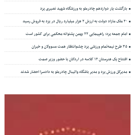
بازگشت یار دوازدهم چادرملو به ورزشگاه شهید نصیری یزد
۲۰ ملک مازاد دولت به ارزش ۲ هزار میلیارد ریال در یزد به فروش رسید
امام جمعه یزد: راهپیمایی ۲۲ بهمن پشتوانه محکمی برای کشور است
۳۵ طرح نیمه‌تمام ورزشی یزد چشم‌انتظار همت مسوولان و خیران
افتتاح یک هنرستان ۱۲ کلاسه در اردکان با حضور وزیر صمت
مدیرکل ورزش یزد و مدیر باشگاه والیبال چادرملو به دادسرا احضار شدند