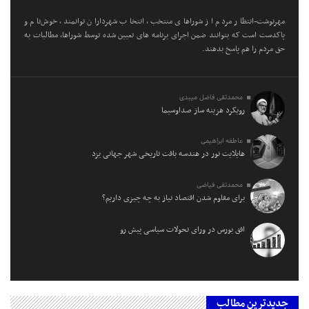
مهرنوشت-انتظار مردم از شوراهای منتخب، انتخاب شهرداران توانمند، خوش‌نام و
پاکدست است که بتوانند ضمن اجرای برنامه های تعیین شده توسط شوراها، مطالبات به
حق مردم را هم پاسخ بدهند.
محمدتقی فاضل میبدی
رویکرد هزینه ساز صداوسیما
عاطفه ابراهیمی
هایلایت نور در هندسه بافت تاریخی شهر جهانی یزد
محمدتقی فیاضی
برای مقاوم شدن اقتصاد نیاز به چه چیزی داریم؟
افق بورس در ورای تحولات سیاسی پیش‌ رو
جدیدترین مطالب