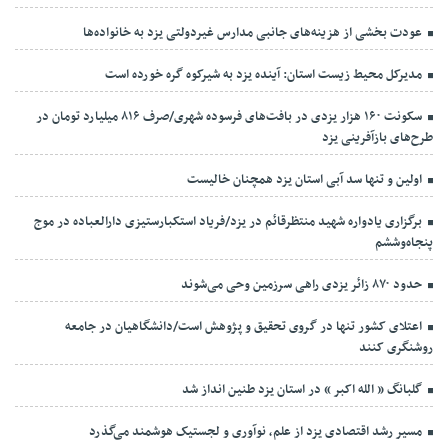
عودت بخشی از هزینه‌های جانبی مدارس غیردولتی یزد به خانواده‌ها
مدیرکل محیط زیست استان: آینده یزد به شیرکوه گره خورده است
سکونت ۱۶۰ هزار یزدی در بافت‌های فرسوده شهری/صرف ۸۱۶ میلیارد تومان در
طرح‌های بازآفرینی یزد
اولین و تنها سد آبی استان یزد همچنان خالیست
برگزاری یادواره شهید منتظرقائم در یزد/فریاد استکبارستیزی دارالعباده در موج
پنجاه‌وششم
حدود ۸۷۰ زائر یزدی راهی سرزمین وحی می‌شوند
اعتلای کشور تنها در گروی تحقیق و پژوهش است/دانشگاهیان در جامعه
روشنگری کنند
گلبانگ « الله اکبر » در استان یزد طنین انداز شد
مسیر رشد اقتصادی یزد از علم، نوآوری و لجستیک هوشمند می‌گذرد