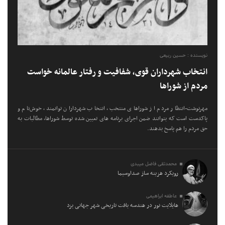
نویسنده : حسین ربیعی
انتخاب شهرداران قوی، شفافیت و رفتار عالمانه خواست
مردم از شوراها
مهرنوشت-انتظار مردم از شوراهای منتخب، انتخاب شهرداران توانمند، خوش‌نام و
پاکدست است که بتوانند ضمن اجرای برنامه های تعیین شده توسط شوراها، مطالبات به
حق مردم را هم پاسخ بدهند.
محمدتقی فاضل میبدی
رویکرد هزینه ساز صداوسیما
عاطفه ابراهیمی
هایلایت نور در هندسه بافت تاریخی شهر جهانی یزد