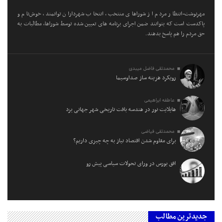
مهرنوشت-انتظار مردم از شوراهای منتخب، انتخاب شهرداران توانمند، خوش‌نام و
پاکدست است که بتوانند ضمن اجرای برنامه های تعیین شده توسط شوراها، مطالبات به
حق مردم را هم پاسخ بدهند.
محمدتقی فاضل میبدی
رویکرد هزینه ساز صداوسیما
عاطفه ابراهیمی
هایلایت نور در هندسه بافت تاریخی شهر جهانی یزد
محمدتقی فیاضی
برای مقاوم شدن اقتصاد نیاز به چه چیزی داریم؟
افق بورس در ورای تحولات سیاسی پیش‌ رو
جدیدترین مطالب