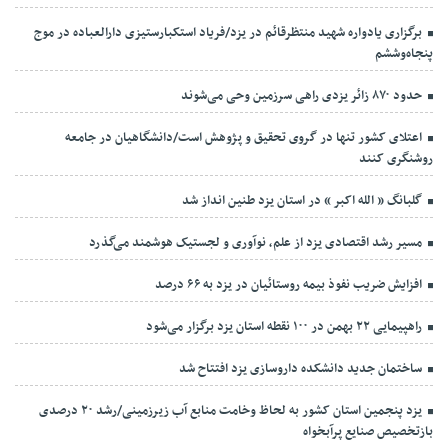
برگزاری یادواره شهید منتظرقائم در یزد/فریاد استکبارستیزی دارالعباده در موج
پنجاه‌وششم
حدود ۸۷۰ زائر یزدی راهی سرزمین وحی می‌شوند
اعتلای کشور تنها در گروی تحقیق و پژوهش است/دانشگاهیان در جامعه
روشنگری کنند
گلبانگ « الله اکبر » در استان یزد طنین انداز شد
مسیر رشد اقتصادی یزد از علم، نوآوری و لجستیک هوشمند می‌گذرد
افزایش ضریب نفوذ بیمه روستائیان در یزد به ۶۶ درصد
راهپیمایی ۲۲ بهمن در ۱۰۰ نقطه استان یزد برگزار می‌شود
ساختمان جدید دانشکده داروسازی یزد افتتاح شد
یزد پنجمین استان کشور به لحاظ وخامت منابع آب زیرزمینی/رشد ۲۰ درصدی
بازتخصیص صنایع پرآبخواه