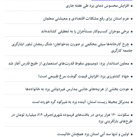
افزایش محسوس دمای یزد طی هفته جاری
عزم استان برای رفع مشکلات اقتصادی و معیشتی معلمان
برخی موجران کسب‌وکار مستأجران را به تعطیلی کشانده‌اند
چرخ کارخانه‌ها سیلی محکمی بر صورت بدخواهان؛ جنگ رمضان تبلور ایثارگری
جامعه کارگری
معاون استاندار یزد: دومینوی سقوط قدرت‌های استعماری از خلیج فارس آغاز شد
جهاد کشاورزی یزد: افزایش قیمت گوشت مرغ طبیعی است!
عودت بخشی از هزینه‌های جانبی مدارس غیردولتی یزد به خانواده‌ها
مدیرکل محیط زیست استان: آینده یزد به شیرکوه گره خورده است
سکونت ۱۶۰ هزار یزدی در بافت‌های فرسوده شهری/صرف ۸۱۶ میلیارد تومان در
طرح‌های بازآفرینی یزد
اولین و تنها سد آبی استان یزد همچنان خالیست